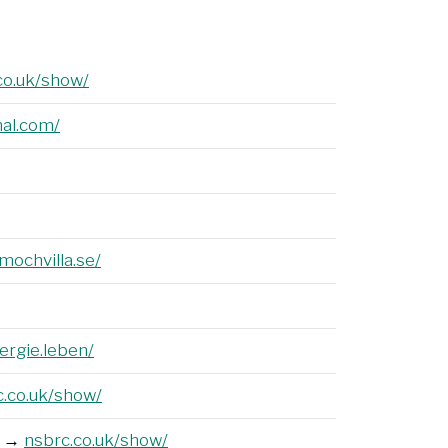
co.uk/show/
al.com/
ochvilla.se/
ergie.leben/
c.co.uk/show/
→
nsbrc.co.uk/show/