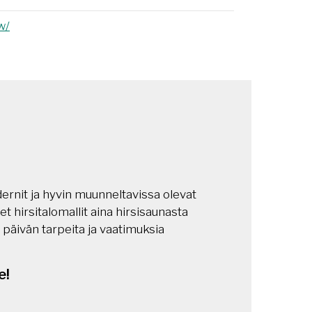
w/
ernit ja hyvin muunneltavissa olevat
det hirsitalomallit aina hirsisaunasta
 päivän tarpeita ja vaatimuksia
e!