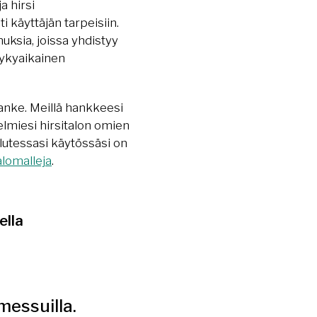
a hirsi
 käyttäjän tarpeisiin.
nnuksia, joissa yhdistyy
ykyaikainen
anke. Meillä hankkeesi
elmiesi hirsitalon omien
alutessasi käytössäsi on
alomalleja
.
ella
essuilla.