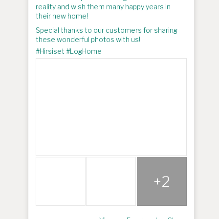
reality and wish them many happy years in
their new home!
Special thanks to our customers for sharing
these wonderful photos with us!
#Hirsiset #LogHome
+2