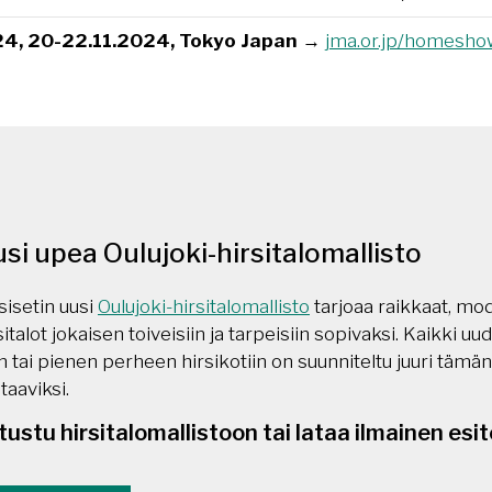
, 20-22.11.2024, Tokyo Japan
→
jma.or.jp/homesho
si upea Oulujoki-hirsitalomallisto
sisetin uusi
Oulujoki-hirsitalomallisto
tarjoaa raikkaat, mod
sitalot jokaisen toiveisiin ja tarpeisiin sopivaksi. Kaikki uu
n tai pienen perheen hirsikotiin on suunniteltu juuri tämän
taaviksi.
tustu hirsitalomallistoon tai lataa ilmainen esit