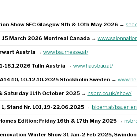
tion Show SEC Glasgow 9th & 10th May 2026
→
sec.
to 15 March 2026 Montreal Canada
→
www.salonnation
rwart Austria
→
www.baumesse.at/
-18.1.2026 Tulln Austria
→
www.hausbau.at/
A14:10, 10-12.10.2025 Stockholm Sweden
→
www.hem
& Saturday 11th October 2025
→
nsbrc.co.uk/show/
1, Stand Nr. 101, 19-22.06.2025
→
bioem.at/bauen.en
 Homes Edition: Friday 16th & 17th May 2025
→
nsbr
Renovation Winter Show 31 Jan-2 Feb 2025, Swindon