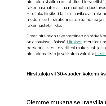
hirsitalon sisäilma on tutkitusti terveellistä j
rakennusmateriaalina muotoutuu joustavasti
Hirsitalo, hirsikoti tai hirsihuvila ovat rake
modernien hirsirakennusten tunnelma ja n
rakennustekniikka.
Oman hirsitalon rakentaminen on tärkeä h
on osaavissa käsissä.
Hirsiset
toteuttaa un
persoonallisten toiveittesi mukaisesti ja h
hirsitalomallisto ja valikoima valmiita
hirsit
Hirsitaloja yli 30-vuoden kokemuks
Olemme mukana seuraavilla m