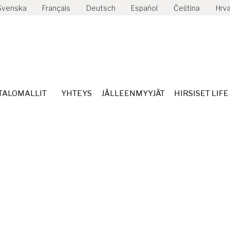
Svenska
Français
Deutsch
Español
Čeština
Hrva
TALOMALLIT
YHTEYS
JÄLLEENMYYJÄT
HIRSISET LIFE