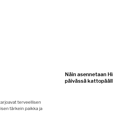
Näin asennetaan Hir
päivässä kattopääll
t tarjoavat terveellisen
isen tärkein paikka ja