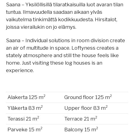
Saana – Yksilöllisillä tilaratkaisuilla luot avaran tilan
tuntua. Ilmavuudella saadaan aikaan ylväs
vaikutelma tinkimättä kodikkuudesta. Hirsitalot,
joissa vierailukin on jo elämys.
Saana – Individual solutions in room division create
an air of multitude in space. Loftyness creates a
stately atmosphere and still the house feels like
home. Just visiting these log houses is an
experience.
Alakerta 125 m²
Ground floor 125 m²
Yläkerta 83 m²
Upper floor 83 m²
Terassi 21 m²
Terrace 21 m²
Parveke 15 m²
Balcony 15 m²