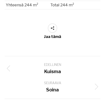
Yhteensä 244 m²
Total 244 m²
Jaa tämä
Project
EDELLINEN
navigation
Previous
Kuisma
project:
SEURAAVA
Next
Soina
project: