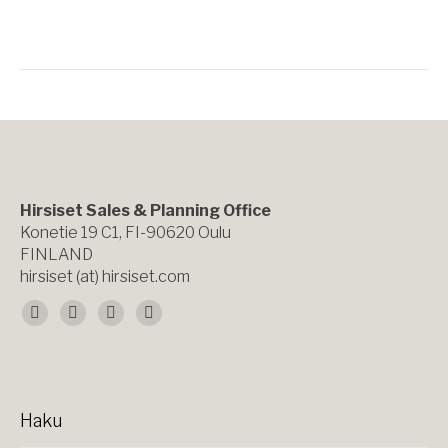
Hirsiset Sales & Planning Office
Konetie 19 C1, FI-90620 Oulu
FINLAND
hirsiset (at) hirsiset.com
Find us on:
Facebook
X
YouTube
Instagram
page
page
page
page
opens
opens
opens
opens
Haku
in
in
in
in