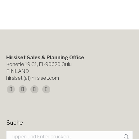
Hirsiset Sales & Planning Office
Konetie 19 C1, FI-90620 Oulu
FINLAND
hirsiset (at) hirsiset.com
Finden Sie uns auf:
Facebook
X
YouTube
Instagram
page
page
page
page
opens
opens
opens
opens
Suche
in
in
in
in
Search: