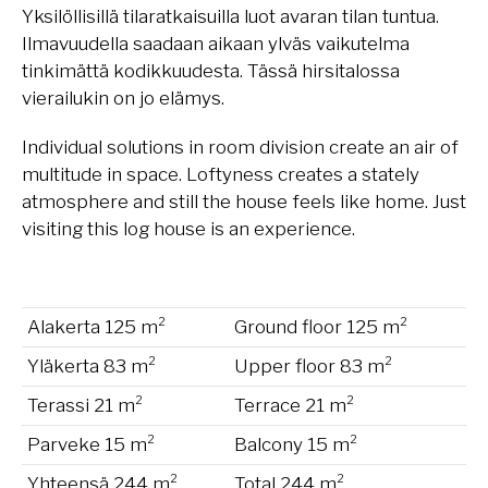
Yksilöllisillä tilaratkaisuilla luot avaran tilan tuntua.
Ilmavuudella saadaan aikaan ylväs vaikutelma
tinkimättä kodikkuudesta. Tässä hirsitalossa
vierailukin on jo elämys.
Individual solutions in room division create an air of
multitude in space. Loftyness creates a stately
atmosphere and still the house feels like home. Just
visiting this log house is an experience.
Alakerta 125 m²
Ground floor 125 m²
Yläkerta 83 m²
Upper floor 83 m²
Terassi 21 m²
Terrace 21 m²
Parveke 15 m²
Balcony 15 m²
Yhteensä 244 m²
Total 244 m²