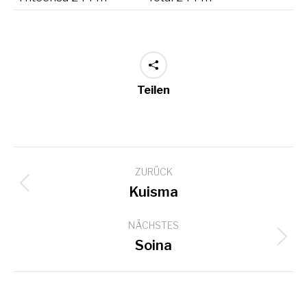
Teilen
Project
ZURÜCK
navigation
Previous
Kuisma
project:
NÄCHSTES
Next
Soina
project: