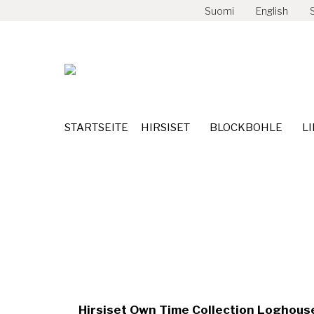
Suomi
English
STARTSEITE
HIRSISET
BLOC
STARTSEITE
HIRSISET
BLOCKBOHLE
L
Kajo 105,7m²
Hirsiset Own Time Collection Loghouses