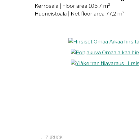
Kerrosala | Floor area 105,7 m²
Huoneistoala | Net floor area 77,2 m²
Project
ZURÜCK