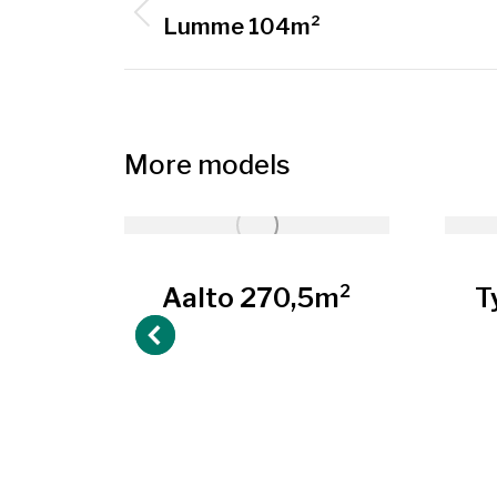
navigation
Previous
Lumme 104m²
project:
More models
5m²
Aalto 270,5m²
T