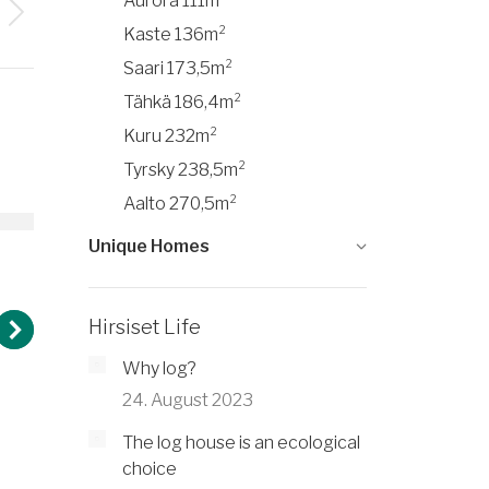
Aurora 111m²
Kaste 136m²
Saari 173,5m²
Tähkä 186,4m²
Kuru 232m²
Tyrsky 238,5m²
Aalto 270,5m²
Unique Homes
Tähkä 186,4m²
Hirsiset Life
Why log?
24. August 2023
The log house is an ecological
Saa
choice