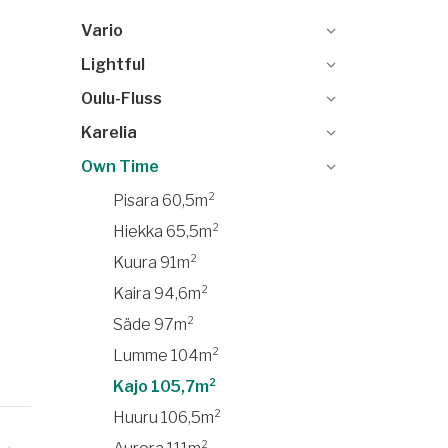
Vario
Lightful
Oulu-Fluss
Karelia
Own Time
Pisara 60,5m²
Hiekka 65,5m²
Kuura 91m²
Kaira 94,6m²
Säde 97m²
Lumme 104m²
Kajo 105,7m²
Huuru 106,5m²