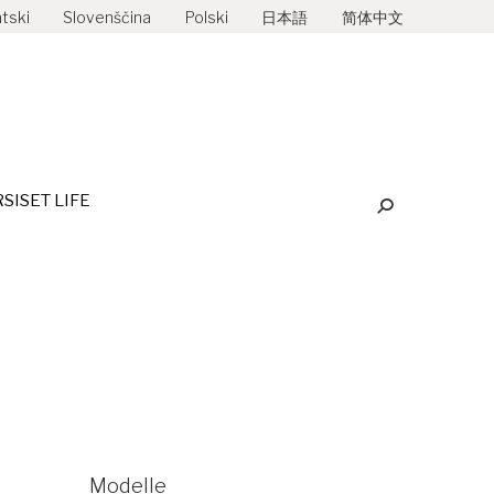
tski
Slovenščina
Polski
日本語
简体中文
ETUNGEN
HIRSISET LIFE
Search:
RSISET LIFE
Search:
Modelle