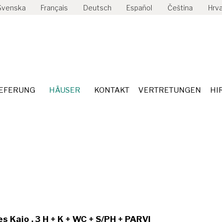
Svenska
Français
Deutsch
Español
Čeština
Hrva
KBOHLE
LIEFERUNG
HÄUSER
KONTAKT
VERTR
IEFERUNG
HÄUSER
KONTAKT
VERTRETUNGEN
HI
 Kajo , 3 H + K + WC + S/PH + PARVI