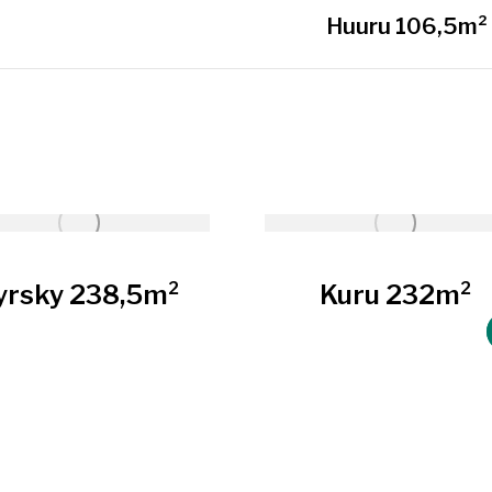
Next
Huuru 106,5m²
project:
yrsky 238,5m²
Kuru 232m²