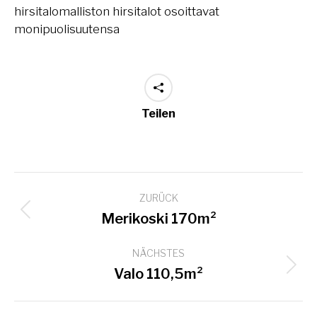
Teilen
Project
ZURÜCK
navigation
Previous
Merikoski 170m²
project:
NÄCHSTES
Next
Valo 110,5m²
project: