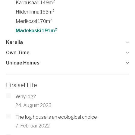
Karhusaari 149m²
Hiidenlinna 163m²
Merikoski 170m²
Madekoski 191m²
Karelia
Own Time
Unique Homes
Hirsiset Life
Why log?
24. August 2023
The log house is an ecological choice
7. Februar 2022