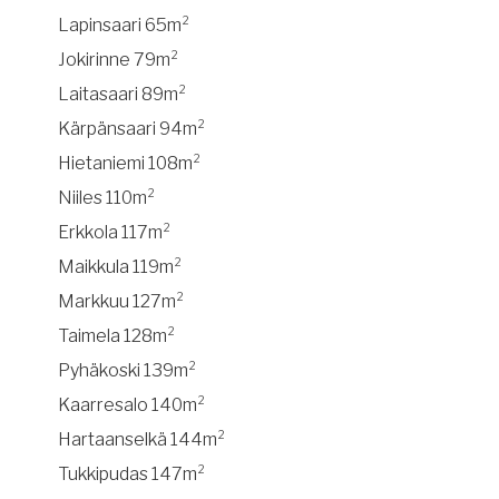
Lapinsaari 65m²
Jokirinne 79m²
Laitasaari 89m²
Kärpänsaari 94m²
Hietaniemi 108m²
Niiles 110m²
Erkkola 117m²
Maikkula 119m²
Markkuu 127m²
Taimela 128m²
Pyhäkoski 139m²
Kaarresalo 140m²
Hartaanselkä 144m²
Tukkipudas 147m²