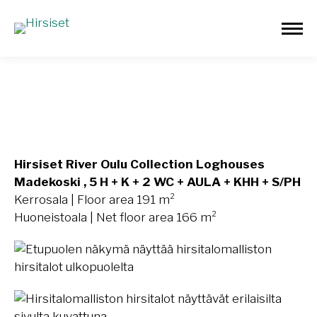
Madekoski 191m²
Hirsiset River Oulu Collection Loghouses
Madekoski , 5 H + K + 2 WC + AULA + KHH + S/PH
Kerrosala | Floor area 191 m²
Huoneistoala | Net floor area 166 m²