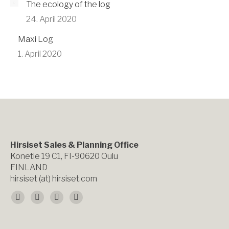
The ecology of the log
24. April 2020
Maxi Log
1. April 2020
Hirsiset Sales & Planning Office
Konetie 19 C1, FI-90620 Oulu
FINLAND
hirsiset (at) hirsiset.com
Finden Sie uns auf:
Facebook
X
YouTube
Instagram
page
page
page
page