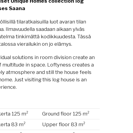
iset Unique Homes collection log
ses Saana
öllisillä tilaratkaisuilla luot avaran tilan
ua. Ilmavuudella saadaan aikaan ylväs
utelma tinkimättä kodikkuudesta. Tässä
talossa vierailukin on jo elämys.
vidual solutions in room division create an
of multitude in space. Loftyness creates a
ely atmosphere and still the house feels
home. Just visiting this log house is an
rience.
kerta 125 m²
Ground floor 125 m²
kerta 83 m²
Upper floor 83 m²