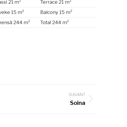
assi 21 m²
Terrace 21 m²
veke 15 m²
Balcony 15 m²
eensä 244 m²
Total 244 m²
SUIVANT
Soina