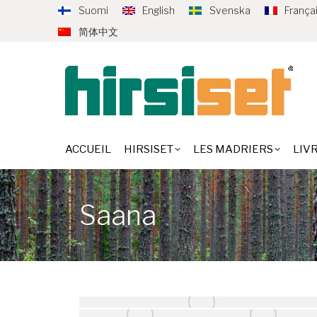
Suomi
English
Svenska
França
ACCUEIL
HIRSISET
LES MADRIER
简体中文
ACCUEIL
HIRSISET
LES MADRIERS
LIV
Saana