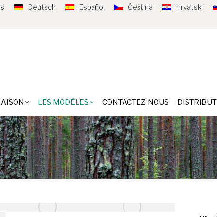
is
Deutsch
Español
Čeština
Hrvatski
S
LIVRAISON
LES MODÈLES
CONTACTEZ-NOUS
D
RAISON
LES MODÈLES
CONTACTEZ-NOUS
DISTRIBU