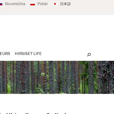
Slovenščina
Polski
日本語
ISTRIBUTEURS
HIRSISET LIFE
Recherche
:
TEURS
HIRSISET LIFE
Recherche
: