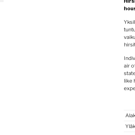
Hirs
hou
Yksil
tunt
vaik
hirsi
Indi
air 
stat
like 
expe
Ala
Ylä