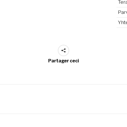
Ter
Par
Yht
Partager ceci
Projets
similaires