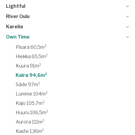
Lightful
River Oulu
Karelia
Own Time
Pisara 60,5m²
Hiekka 65,5m²
Kuura 91m²
Kaira 94,6m²
Säde 97m²
Lumme 104m²
Kajo 105,7m²
Huuru 106,5m²
Aurora 111m²
Kaste 136m²