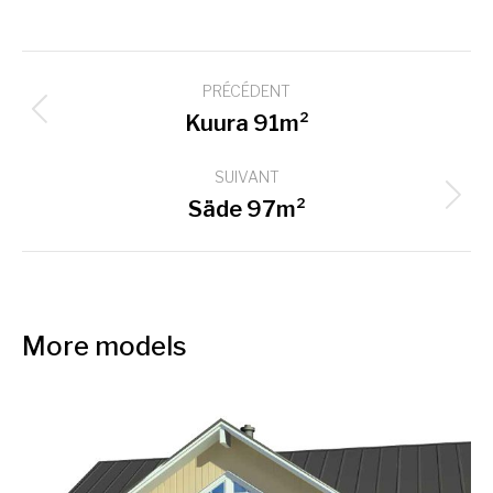
Navigation
PRÉCÉDENT
de
Onglet
Kuura 91m²
commentaire
précédent
SUIVANT
Projets
Säde 97m²
similaires
More models