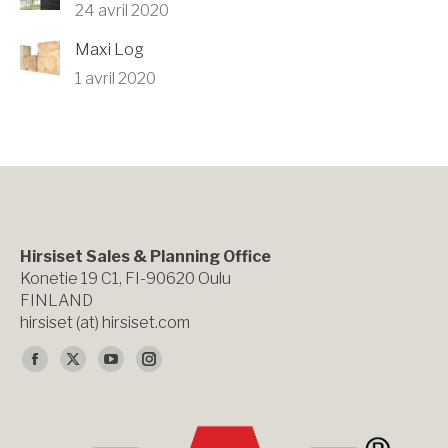
24 avril 2020
Maxi Log
1 avril 2020
Hirsiset Sales & Planning Office
Konetie 19 C1, FI-90620 Oulu
FINLAND
hirsiset (at) hirsiset.com
Trouvez nous sur :
La
La
La
La
page
page
page
page
Facebook
X
YouTube
Instagram