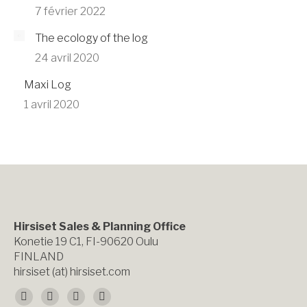
7 février 2022
The ecology of the log
24 avril 2020
Maxi Log
1 avril 2020
Hirsiset Sales & Planning Office
Konetie 19 C1, FI-90620 Oulu
FINLAND
hirsiset (at) hirsiset.com