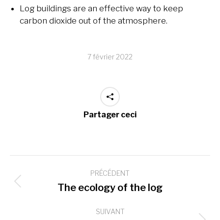
Log buildings are an effective way to keep
carbon dioxide out of the atmosphere.
7 février 2022
Partager ceci
Navigation
PRÉCÉDENT
article
Article
The ecology of the log
précédent
:
SUIVANT