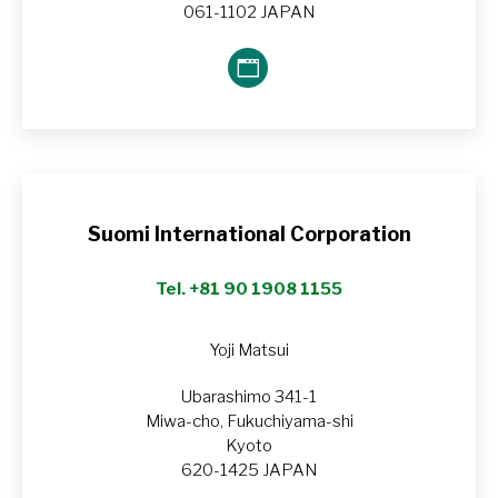
061-1102 JAPAN
Blog
perso
/
Site
web
Suomi International Corporation
Tel. +81 90 1908 1155
Yoji Matsui
Ubarashimo 341-1
Miwa-cho, Fukuchiyama-shi
Kyoto
620-1425 JAPAN