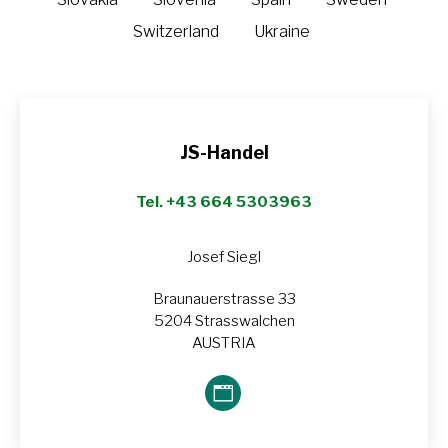
Switzerland
Ukraine
JS-Handel
Tel. +43 664 5303963
Josef Siegl
Braunauerstrasse 33
5204 Strasswalchen
AUSTRIA
Blog
perso