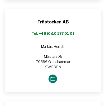
Trästocken AB
Tel. +46 (0)10 177 01 01
Markus Herrdin
Mäjsta 205
70596 Glanshammar
SWEDEN
Blog
perso
/
Site