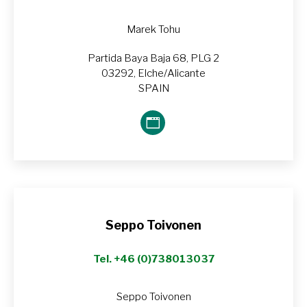
Marek Tohu
Partida Baya Baja 68, PLG 2
03292, Elche/Alicante
SPAIN
Blog
perso
/
Site
web
Seppo Toivonen
Tel. +46 (0)738013037
Seppo Toivonen