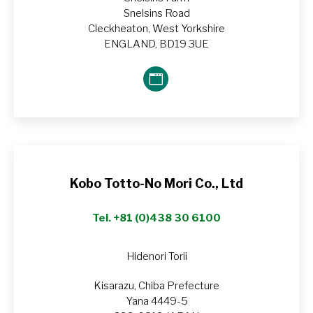
Snelsins Road
Cleckheaton, West Yorkshire
ENGLAND, BD19 3UE
Blog
perso
/
Site
web
Kobo Totto-No Mori Co., Ltd
Tel. +81 (0)438 30 6100
Hidenori Torii
Kisarazu, Chiba Prefecture
Yana 4449-5