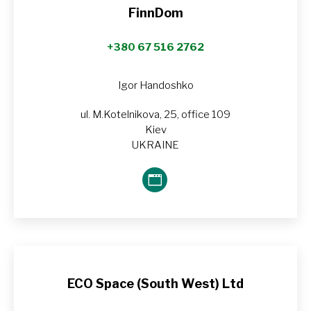
FinnDom
+380 67 516 2762
Igor Handoshko
ul. M.Kotelnikova, 25, office 109
Kiev
UKRAINE
Blog
perso
/
Site
web
ECO Space (South West) Ltd