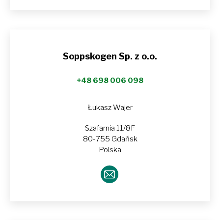
Soppskogen Sp. z o.o.
+48 698 006 098
Łukasz Wajer
Szafarnia 11/8F
80-755 Gdańsk
Polska
E-
mail