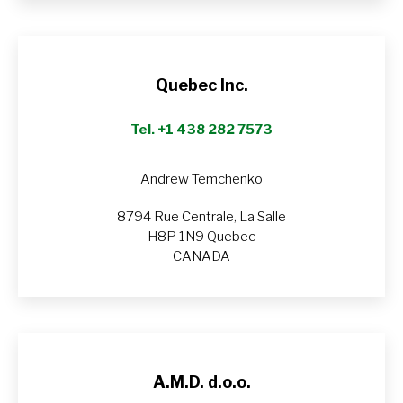
/
Site
web
Quebec Inc.
Tel. +1 438 282 7573
Andrew Temchenko
8794 Rue Centrale, La Salle
H8P 1N9 Quebec
CANADA
A.M.D. d.o.o.