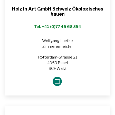
web
Holz In Art GmbH Schweiz Ökologisches
bauen
Tel. +41 (0)77 45 68 854
Wolfgang Luetke
Zimmerermeister
Rotterdam-Strasse 21
4053 Basel
SCHWEIZ
Blog
perso
/
Site
web