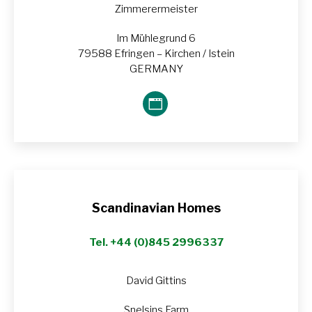
Zimmerermeister
Im Mühlegrund 6
79588 Efringen – Kirchen / Istein
GERMANY
Blog
perso
/
Site
web
Scandinavian Homes
Tel. +44 (0)845 2996337
David Gittins
Snelsins Farm