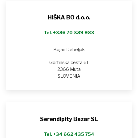
HIŠKA BO d.o.o.
Tel. +386 70 389 983
Bojan Debeljak
Gortinska cesta 61
2366 Muta
SLOVENIA
Serendipity Bazar SL
Tel. +34 662 435 754