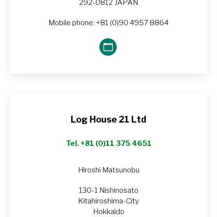
292-0812 JAPAN
Mobile phone: +81 (0)90 4957 8864
Blog
perso
/
Site
web
Log House 21 Ltd
Tel. +81 (0)11 375 4651
Hiroshi Matsunobu
130-1 Nishinosato
Kitahiroshima-City
Hokkaido