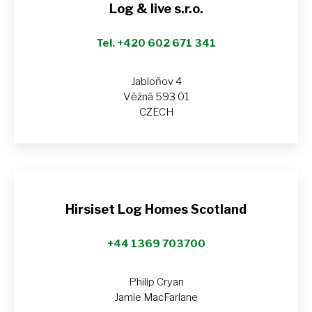
Log & live s.r.o.
Tel. +420 602 671 341
Jabloňov 4
Věžná 593 01
CZECH
Hirsiset Log Homes Scotland
+44 1369 703700
Philip Cryan
Jamie MacFarlane