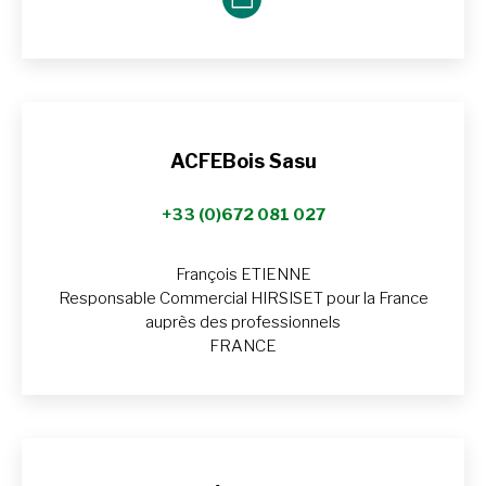
Blog
perso
/
Site
web
ACFEBois Sasu
+33 (0)672 081 027
François ETIENNE
Responsable Commercial HIRSISET pour la France
auprès des professionnels
FRANCE