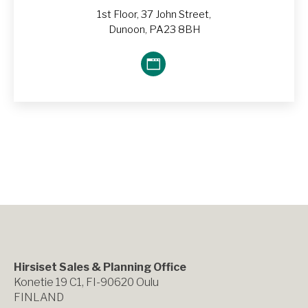
1st Floor, 37 John Street,
Dunoon, PA23 8BH
Blog
perso
/
Site
web
Hirsiset Sales & Planning Office
Konetie 19 C1, FI-90620 Oulu
FINLAND