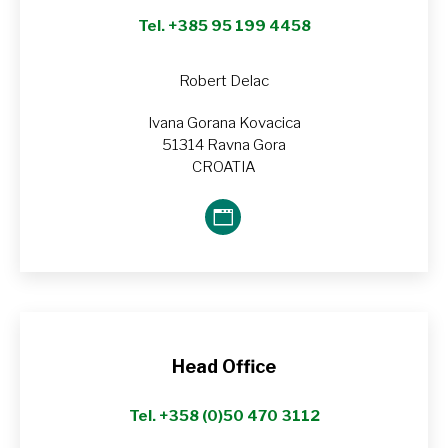
Tel. +385 95 199 4458
Robert Delac
Ivana Gorana Kovacica
51314 Ravna Gora
CROATIA
Blog
perso
/
Site
web
Head Office
Tel. +358 (0)50 470 3112