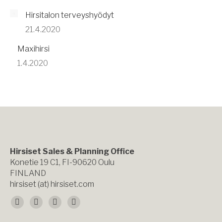
Hirsitalon terveyshyödyt
21.4.2020
Maxihirsi
1.4.2020
Hirsiset Sales & Planning Office
Konetie 19 C1, FI-90620 Oulu
FINLAND
hirsiset (at) hirsiset.com
Find us on:
Facebook
X
YouTube
Instagram