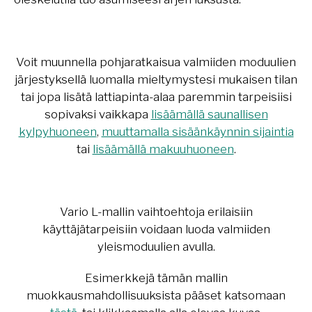
Voit muunnella pohjaratkaisua valmiiden moduulien
järjestyksellä luomalla mieltymystesi mukaisen tilan
tai jopa lisätä lattiapinta-alaa paremmin tarpeisiisi
sopivaksi
vaikkapa
lisäämällä saunallisen
kylpyhuoneen
,
muuttamalla sisäänkäynnin sijaintia
tai
lisäämällä makuuhuoneen
.
Vario ​​L-mallin vaihtoehtoja erilaisiin
käyttäjätarpeisiin voidaan luoda valmiiden
yleismoduulien avulla.
Esimerkkejä tämän mallin
muokkausmahdollisuuksista pääset katsomaan