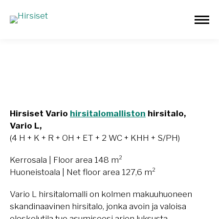
Vario L 148 m²
Hirsiset Vario
hirsitalomalliston
hirsitalo,
Vario L,
(4 H + K + R + OH + ET + 2 WC + KHH + S/PH)
Kerrosala | Floor area 148 m²
Huoneistoala | Net floor area 127,6 m²
Vario L hirsitalomalli on kolmen makuuhuoneen
skandinaavinen hirsitalo, jonka avoin ja valoisa
oleskelutila tuo asumiseesi arjen luksusta.