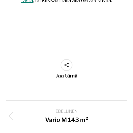
tästä
, tai klikkaamalla alla olevaa kuvaa.
Jaa tämä
Project
EDELLINEN
navigation
Previous
Vario M 143 m²
project: