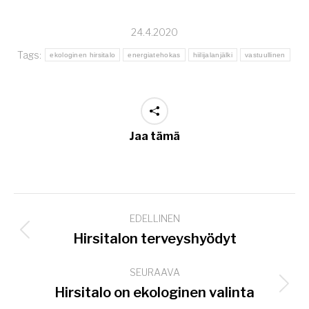
24.4.2020
Tags:
ekologinen hirsitalo
energiatehokas
hiilijalanjälki
vastuullinen
Jaa tämä
Post
EDELLINEN
navigation
Previous
Hirsitalon terveyshyödyt
post:
SEURAAVA
Next
Hirsitalo on ekologinen valinta
post: