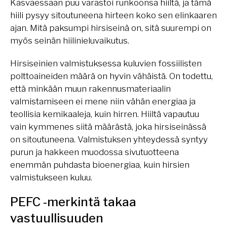
Kasvaessaan puu varastoi runkoonsa hiiltä, ja tämä
hiili pysyy sitoutuneena hirteen koko sen elinkaaren
ajan. Mitä paksumpi hirsiseinä on, sitä suurempi on
myös seinän hiilinieluvaikutus.
Hirsiseinien valmistuksessa kuluvien fossiilisten
polttoaineiden määrä on hyvin vähäistä. On todettu,
että minkään muun rakennusmateriaalin
valmistamiseen ei mene niin vähän energiaa ja
teollisia kemikaaleja, kuin hirren. Hiiltä vapautuu
vain kymmenes siitä määrästä, joka hirsiseinässä
on sitoutuneena. Valmistuksen yhteydessä syntyy
purun ja hakkeen muodossa sivutuotteena
enemmän puhdasta bioenergiaa, kuin hirsien
valmistukseen kuluu.
PEFC -merkintä takaa
vastuullisuuden