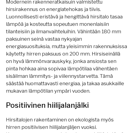
Modernein rakenneratkaisuin valmistettu
hirsirakennus on energiatehokas ja tiivis.
Luonnollisesti eristävä ja hengittävä hirsitalo tasaa
lämpöä ja kosteutta sopeutuen monenlaisiin
tilanteisiin ja ilmanvaihteluihin. Vähintään 180 mm
paksuinen seinä vastaa nykyajan
energiasuosituksia, mutta yleisimmin rakennuksissa
käytetty hirren paksuus on 200 mm. Hirsiseinällä
on hyvä lämmönvarauskyky, jonka ansiosta sen
pinta hohkaa aina sopivaa lämpötilaa vähentäen
sisäilman lämmitys- ja viilennystarvetta. Tämä
säästää huomattavasti energiaa, ja takaa asukkaille
mukavan lämpötilan ympäri vuoden.
Positiivinen hiilijalanjälki
Hirsitalojen rakentaminen on ekologista myös
hirren positiivisen hiilijalanjäljen vuoksi.