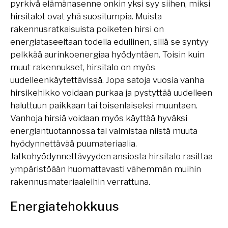
pyrkivä elämänasenne onkin yksi syy siihen, miksi
hirsitalot ovat yhä suositumpia. Muista
rakennusratkaisuista poiketen hirsi on
energiataseeltaan todella edullinen, sillä se syntyy
pelkkää aurinkoenergiaa hyödyntäen. Toisin kuin
muut rakennukset, hirsitalo on myös
uudelleenkäytettävissä. Jopa satoja vuosia vanha
hirsikehikko voidaan purkaa ja pystyttää uudelleen
haluttuun paikkaan tai toisenlaiseksi muuntaen.
Vanhoja hirsiä voidaan myös käyttää hyväksi
energiantuotannossa tai valmistaa niistä muuta
hyödynnettävää puumateriaalia.
Jatkohyödynnettävyyden ansiosta hirsitalo rasittaa
ympäristöään huomattavasti vähemmän muihin
rakennusmateriaaleihin verrattuna.
Energiatehokkuus