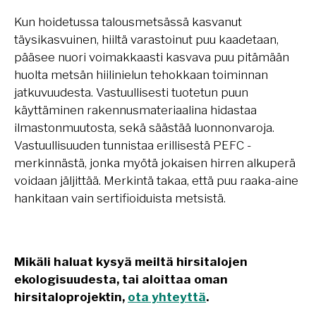
Kun hoidetussa talousmetsässä kasvanut
täysikasvuinen, hiiltä varastoinut puu kaadetaan,
pääsee nuori voimakkaasti kasvava puu pitämään
huolta metsän hiilinielun tehokkaan toiminnan
jatkuvuudesta. Vastuullisesti tuotetun puun
käyttäminen rakennusmateriaalina hidastaa
ilmastonmuutosta, sekä säästää luonnonvaroja.
Vastuullisuuden tunnistaa erillisestä PEFC -
merkinnästä, jonka myötä jokaisen hirren alkuperä
voidaan jäljittää. Merkintä takaa, että puu raaka-aine
hankitaan vain sertifioiduista metsistä.
Mikäli haluat kysyä meiltä hirsitalojen
ekologisuudesta, tai aloittaa oman
hirsitaloprojektin,
ota yhteyttä
.