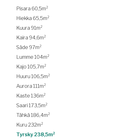
Pisara 60,5m²
Hiekka 65,5m²
Kuura 91m²
Kaira 94,6m²
Säde 97m²
Lumme 104m²
Kajo 105,7m²
Huuru 106,5m²
Aurora 111m²
Kaste 136m²
Saari 173,5m²
Tähkä 186,4m²
Kuru 232m²
Tyrsky 238,5m²