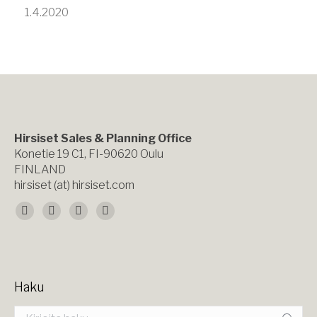
1.4.2020
Hirsiset Sales & Planning Office
Konetie 19 C1, FI-90620 Oulu
FINLAND
hirsiset (at) hirsiset.com
Find us on:
Facebook
X
YouTube
Instagram
page
page
page
page
opens
opens
opens
opens
Haku
in
in
in
in
Search: