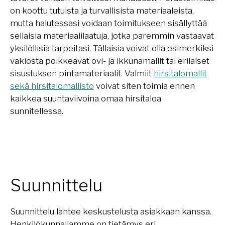
on koottu tutuista ja turvallisista materiaaleista,
mutta halutessasi voidaan toimitukseen sisällyttää
sellaisia materiaalilaatuja, jotka paremmin vastaavat
yksilöllisiä tarpeitasi. Tällaisia voivat olla esimerkiksi
vakiosta poikkeavat ovi- ja ikkunamallit tai erilaiset
sisustuksen pintamateriaalit. Valmiit
hirsitalomallit
sekä hirsitalomallisto
voivat siten toimia ennen
kaikkea suuntaviivoina omaa hirsitaloa
sunnitellessa.
Suunnittelu
Suunnittelu lähtee keskustelusta asiakkaan kanssa.
Henkilökunnallamme on tietämys eri