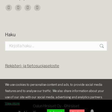
Find us on:
Facebook
X
YouTube
Instagram
page
page
page
page
opens
opens
opens
opens
Haku
in
in
in
in
Search:
new
new
new
new
window
window
window
window
Rekisteri- ja tietosuojaseloste
We use cookies to personalise content and ads, to provide social media
features and to analyse our traffic. We also share information about your
use of our site with our social media, advertising and analytics partners.
View more
Oulun Hirsiset Oy -
©hirsiset