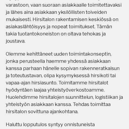
varastoon, vaan suoraan asiakkaalle toimitettavaksi
ja lähes aina asiakkaan yksilöllisten toiveiden
mukaisesti. Hirsitalon rakentamisen keskiössä on
asiakaslähtöisyys ja nopeat toimitukset. Tämän
takia tuotantokoneiston on oltava tehokas ja
joustava.
Olemme kehittäneet uuden toimintakonseptin,
jonka perusteella haemme yhdessä asiakkaan
kanssa parhaan hänelle sopivan rakenneratkaisun
ja toteutustavan, olipa kysymyksessä hirsikoti tai
vapaa-ajan hirsiasunto. Toimitamme hirsitalot
hyödyntäen laajaa yhteistyöverkostoamme.
Huolehdimme hirsitalojen suunnittelun, logistiikan ja
yhteistyön asiakkaan kanssa. Tehdas toimittaa
hirsitalon sovittuna ajankohtana.
Haluttu lopputulos syntyy onnistuneista