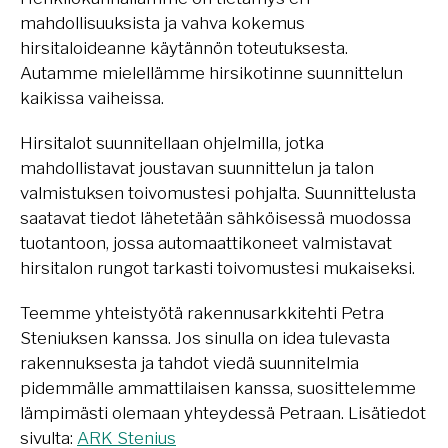
mahdollisuuksista ja vahva kokemus
hirsitaloideanne käytännön toteutuksesta.
Autamme mielellämme hirsikotinne suunnittelun
kaikissa vaiheissa.
Hirsitalot suunnitellaan ohjelmilla, jotka
mahdollistavat joustavan suunnittelun ja talon
valmistuksen toivomustesi pohjalta. Suunnittelusta
saatavat tiedot lähetetään sähköisessä muodossa
tuotantoon, jossa automaattikoneet valmistavat
hirsitalon rungot tarkasti toivomustesi mukaiseksi.
Teemme yhteistyötä rakennusarkkitehti Petra
Steniuksen kanssa. Jos sinulla on idea tulevasta
rakennuksesta ja tahdot viedä suunnitelmia
pidemmälle ammattilaisen kanssa, suosittelemme
lämpimästi olemaan yhteydessä Petraan. Lisätiedot
sivulta:
ARK Stenius