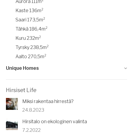
Aurora 111m²
Kaste 136m²
Saari 173,5m²
Tähkä 186,4m²
Kuru 232m²
Tyrsky 238,5m²
Aalto 270,5m²
Unique Homes
Hirsiset Life
Miksi rakentaa hirrestä?
24.8.2023
Hirsitalo on ekologinen valinta
7.2.2022