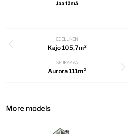
Jaa tämä
Project
EDELLINEN
navigation
Previous
Kajo 105,7m²
project:
SEURAAVA
Next
Aurora 111m²
project:
More models