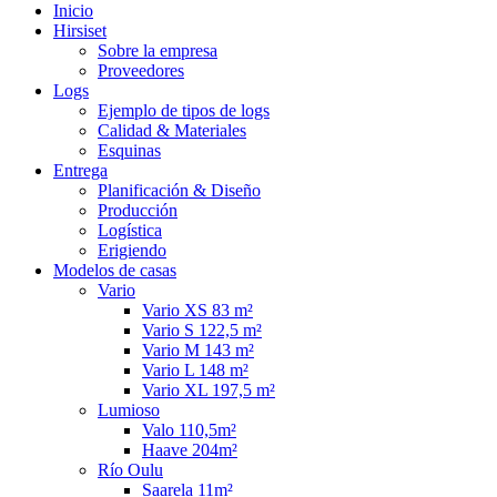
Inicio
Hirsiset
Sobre la empresa
Proveedores
Logs
Ejemplo de tipos de logs
Calidad & Materiales
Esquinas
Entrega
Planificación & Diseño
Producción
Logística
Erigiendo
Modelos de casas
Vario
Vario XS 83 m²
Vario S 122,5 m²
Vario M 143 m²
Vario L 148 m²
Vario XL 197,5 m²
Lumioso
Valo 110,5m²
Haave 204m²
Río Oulu
Saarela 11m²