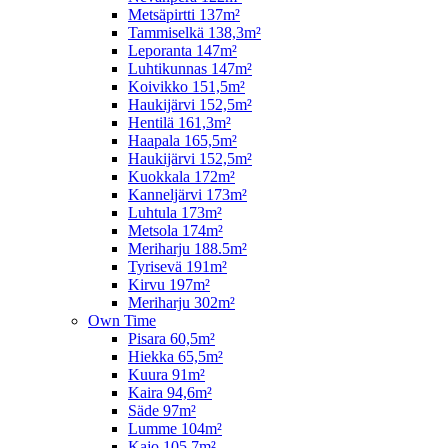
Metsäpirtti 137m²
Tammiselkä 138,3m²
Leporanta 147m²
Luhtikunnas 147m²
Koivikko 151,5m²
Haukijärvi 152,5m²
Hentilä 161,3m²
Haapala 165,5m²
Haukijärvi 152,5m²
Kuokkala 172m²
Kanneljärvi 173m²
Luhtula 173m²
Metsola 174m²
Meriharju 188.5m²
Tyrisevä 191m²
Kirvu 197m²
Meriharju 302m²
Own Time
Pisara 60,5m²
Hiekka 65,5m²
Kuura 91m²
Kaira 94,6m²
Säde 97m²
Lumme 104m²
Kajo 105,7m²