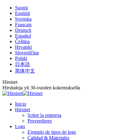
Saltar
Suomi
al
English
contenido
Svenska
Français
Deutsch
Español
Čeština
Hrvatski
Slovenščina
Polski
日本語
简体中文
Hirsiset
Hirsitaloja yli 30-vuoden kokemuksella
Inicio
Hirsiset
Sobre la empresa
Proveedores
Logs
Ejemplo de tipos de logs
Calidad & Materiales