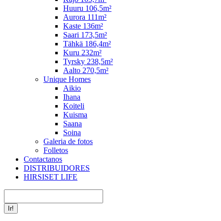
Huuru 106,5m²
Aurora 111m²
Kaste 136m²
Saari 173,5m²
Tähkä 186,4m²
Kuru 232m²
Tyrsky 238,5m²
Aalto 270,5m²
Unique Homes
Aikio
Ihana
Koiteli
Kuisma
Saana
Soina
Galeria de fotos
Folletos
Contactanos
DISTRIBUIDORES
HIRSISET LIFE
Buscar: