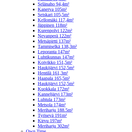
Selänaho 94,4m²
Kanerva 105m²
Seiskari 105,5m²
Kellomäki 117,4m²
Jäppinen 118m²
Kurenpolvi 122m²
Nevanperä 122m²
Metsäpirtti 137m²
Tammiselkä 138,3m²
Leporanta 147m²
Luhtikunnas 147m²
Koivikko 151,5m²
Haukijärvi 152,5m²
Hentilä 161,3m²
Haapala 165,5m²
Haukijärvi 152,5m²
Kuokkala 172m²
Kanneljärvi 173m²
Luhtula 173m²
Metsola 174m²
Meriharju 188.5m²
Tyrisevä 191m²
Kirvu 197m²
Meriharju 302m²
Own Time