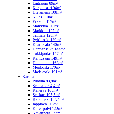
Laitasaari 89m²
Kärpänsaari 94m²
Hietaniemi 108m²
Niiles 110m²
Erkkola 117m²
Maikkula 119m²
Markkuu 127m²
Taimela 128m²
Pyhäkoski 139m²
Kaarresalo 140m²
Hartaanselkä 144m²
Tukkipudas 147m²
Karhusaari 149m²
Hiidenlinna 163m²
Merikoski 170m²
Madekoski 191m²
Karelia
Puhtula 83,8m²
Selänaho 94,4m²
Kanerva 105m²
Seiskari 105,5m²
Kellomäki 117,4m²
Jäppinen 118m²
Kurenpolvi 122m²
Nevanperä 122m²