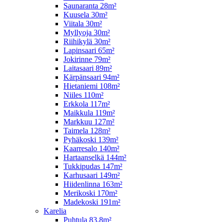
Saunaranta 28m²
Kuusela 30m²
Viitala 30m²
Myllyoja 30m²
Riihikylä 30m²
Lapinsaari 65m²
Jokirinne 79m²
Laitasaari 89m²
Kärpänsaari 94m²
Hietaniemi 108m²
Niiles 110m²
Erkkola 117m²
Maikkula 119m²
Markkuu 127m²
Taimela 128m²
Pyhäkoski 139m²
Kaarresalo 140m²
Hartaanselkä 144m²
Tukkipudas 147m²
Karhusaari 149m²
Hiidenlinna 163m²
Merikoski 170m²
Madekoski 191m²
Karelia
Puhtula 83,8m²