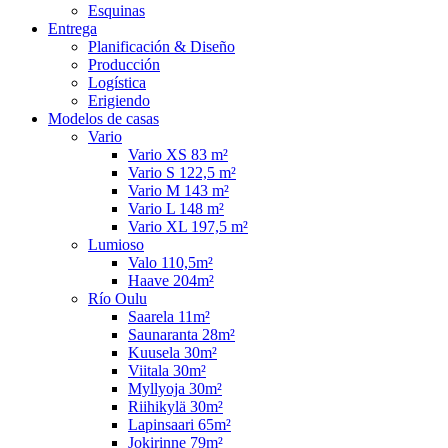
Esquinas
Entrega
Planificación & Diseño
Producción
Logística
Erigiendo
Modelos de casas
Vario
Vario XS 83 m²
Vario S 122,5 m²
Vario M 143 m²
Vario L 148 m²
Vario XL 197,5 m²
Lumioso
Valo 110,5m²
Haave 204m²
Río Oulu
Saarela 11m²
Saunaranta 28m²
Kuusela 30m²
Viitala 30m²
Myllyoja 30m²
Riihikylä 30m²
Lapinsaari 65m²
Jokirinne 79m²