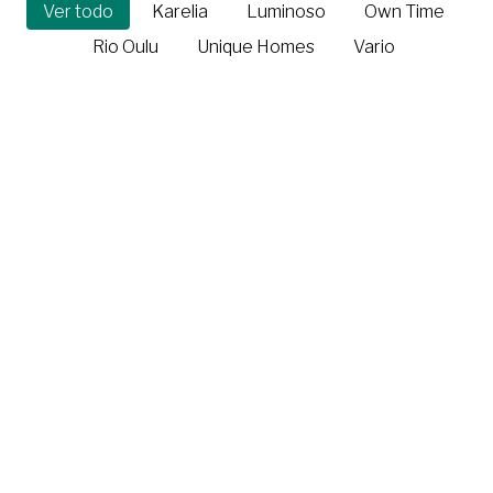
Ver todo
Karelia
Luminoso
Own Time
Rio Oulu
Unique Homes
Vario
Vario XL 197,5 m²
Vario L 148 m²
Vario M 143 m²
Vario S 122,5 m²