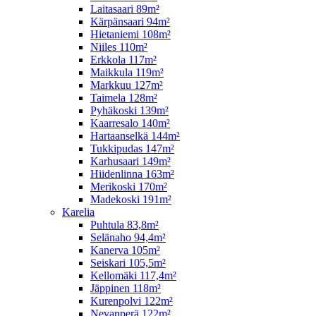
Laitasaari 89m²
Kärpänsaari 94m²
Hietaniemi 108m²
Niiles 110m²
Erkkola 117m²
Maikkula 119m²
Markkuu 127m²
Taimela 128m²
Pyhäkoski 139m²
Kaarresalo 140m²
Hartaanselkä 144m²
Tukkipudas 147m²
Karhusaari 149m²
Hiidenlinna 163m²
Merikoski 170m²
Madekoski 191m²
Karelia
Puhtula 83,8m²
Selänaho 94,4m²
Kanerva 105m²
Seiskari 105,5m²
Kellomäki 117,4m²
Jäppinen 118m²
Kurenpolvi 122m²
Nevanperä 122m²