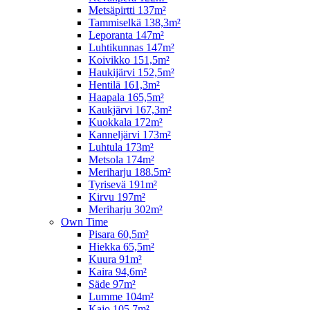
Metsäpirtti 137m²
Tammiselkä 138,3m²
Leporanta 147m²
Luhtikunnas 147m²
Koivikko 151,5m²
Haukijärvi 152,5m²
Hentilä 161,3m²
Haapala 165,5m²
Kaukjärvi 167,3m²
Kuokkala 172m²
Kanneljärvi 173m²
Luhtula 173m²
Metsola 174m²
Meriharju 188.5m²
Tyrisevä 191m²
Kirvu 197m²
Meriharju 302m²
Own Time
Pisara 60,5m²
Hiekka 65,5m²
Kuura 91m²
Kaira 94,6m²
Säde 97m²
Lumme 104m²
Kajo 105,7m²