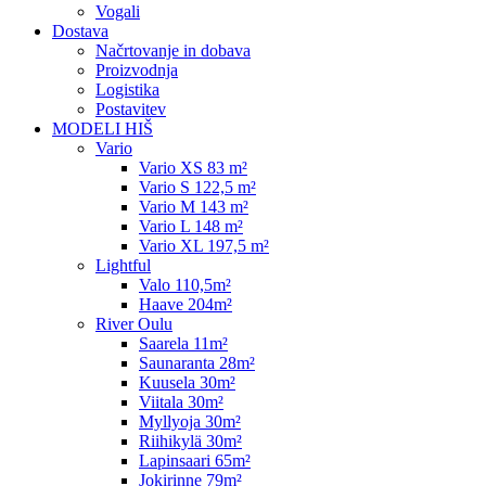
Vogali
Dostava
Načrtovanje in dobava
Proizvodnja
Logistika
Postavitev
MODELI HIŠ
Vario
Vario XS 83 m²
Vario S 122,5 m²
Vario M 143 m²
Vario L 148 m²
Vario XL 197,5 m²
Lightful
Valo 110,5m²
Haave 204m²
River Oulu
Saarela 11m²
Saunaranta 28m²
Kuusela 30m²
Viitala 30m²
Myllyoja 30m²
Riihikylä 30m²
Lapinsaari 65m²
Jokirinne 79m²