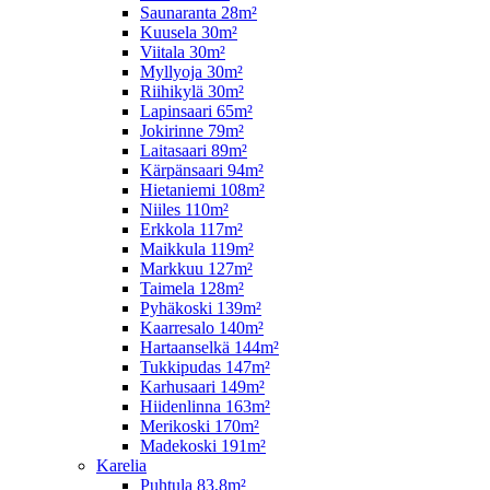
Saunaranta 28m²
Kuusela 30m²
Viitala 30m²
Myllyoja 30m²
Riihikylä 30m²
Lapinsaari 65m²
Jokirinne 79m²
Laitasaari 89m²
Kärpänsaari 94m²
Hietaniemi 108m²
Niiles 110m²
Erkkola 117m²
Maikkula 119m²
Markkuu 127m²
Taimela 128m²
Pyhäkoski 139m²
Kaarresalo 140m²
Hartaanselkä 144m²
Tukkipudas 147m²
Karhusaari 149m²
Hiidenlinna 163m²
Merikoski 170m²
Madekoski 191m²
Karelia
Puhtula 83,8m²