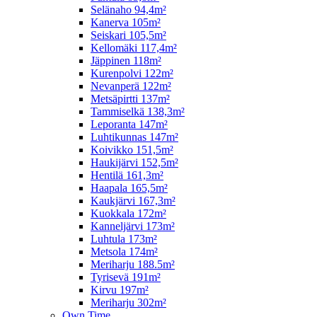
Selänaho 94,4m²
Kanerva 105m²
Seiskari 105,5m²
Kellomäki 117,4m²
Jäppinen 118m²
Kurenpolvi 122m²
Nevanperä 122m²
Metsäpirtti 137m²
Tammiselkä 138,3m²
Leporanta 147m²
Luhtikunnas 147m²
Koivikko 151,5m²
Haukijärvi 152,5m²
Hentilä 161,3m²
Haapala 165,5m²
Kaukjärvi 167,3m²
Kuokkala 172m²
Kanneljärvi 173m²
Luhtula 173m²
Metsola 174m²
Meriharju 188.5m²
Tyrisevä 191m²
Kirvu 197m²
Meriharju 302m²
Own Time