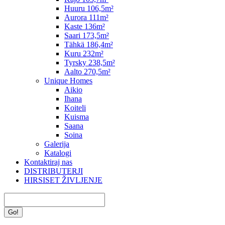
Huuru 106,5m²
Aurora 111m²
Kaste 136m²
Saari 173,5m²
Tähkä 186,4m²
Kuru 232m²
Tyrsky 238,5m²
Aalto 270,5m²
Unique Homes
Aikio
Ihana
Koiteli
Kuisma
Saana
Soina
Galerija
Katalogi
Kontaktiraj nas
DISTRIBUTERJI
HIRSISET ŽIVLJENJE
Search: