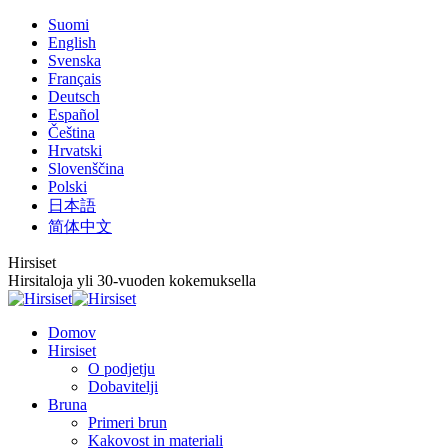
Skip
Suomi
to
English
content
Svenska
Français
Deutsch
Español
Čeština
Hrvatski
Slovenščina
Polski
日本語
简体中文
Hirsiset
Hirsitaloja yli 30-vuoden kokemuksella
Domov
Hirsiset
O podjetju
Dobavitelji
Bruna
Primeri brun
Kakovost in materiali