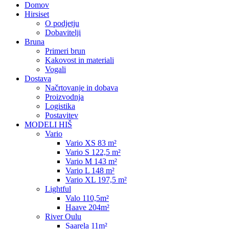
Domov
Hirsiset
O podjetju
Dobavitelji
Bruna
Primeri brun
Kakovost in materiali
Vogali
Dostava
Načrtovanje in dobava
Proizvodnja
Logistika
Postavitev
MODELI HIŠ
Vario
Vario XS 83 m²
Vario S 122,5 m²
Vario M 143 m²
Vario L 148 m²
Vario XL 197,5 m²
Lightful
Valo 110,5m²
Haave 204m²
River Oulu
Saarela 11m²