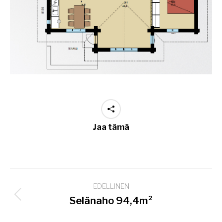
Jaa tämä
Project
EDELLINEN
navigation
Previous
Selänaho 94,4m²
project: