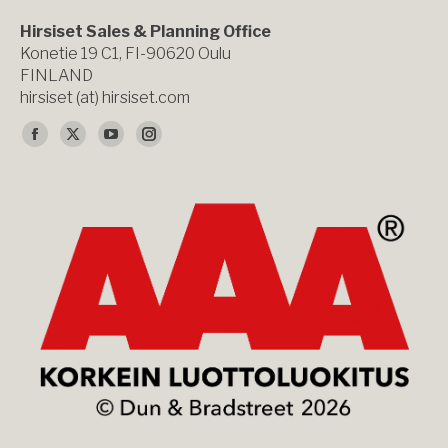
Hirsiset Sales & Planning Office
Konetie 19 C1, FI-90620 Oulu
FINLAND
hirsiset (at) hirsiset.com
Find us on:
Facebook
X
YouTube
Instagram
page
page
page
page
opens
opens
opens
opens
in
in
in
in
new
new
new
new
window
window
window
window