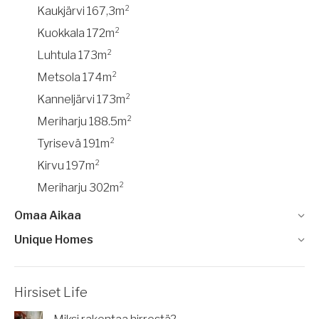
Kaukjärvi 167,3m²
Kuokkala 172m²
Luhtula 173m²
Metsola 174m²
Kanneljärvi 173m²
Meriharju 188.5m²
Tyrisevä 191m²
Kirvu 197m²
Meriharju 302m²
Omaa Aikaa
Unique Homes
Hirsiset Life