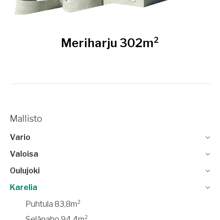
Meriharju 302m²
Mallisto
Vario
Valoisa
Oulujoki
Karelia
Puhtula 83,8m²
Selänaho 94,4m²