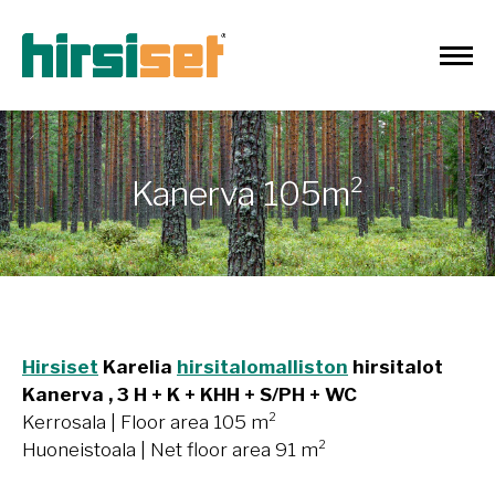
Kanerva 105m²
Hirsiset
Karelia
hirsitalomalliston
hirsitalot
Kanerva , 3 H + K + KHH + S/PH + WC
Kerrosala | Floor area 105 m²
Huoneistoala | Net floor area 91 m²