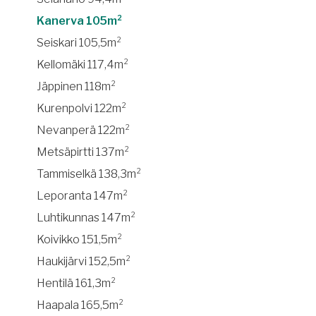
Kanerva 105m²
Seiskari 105,5m²
Kellomäki 117,4m²
Jäppinen 118m²
Kurenpolvi 122m²
Nevanperä 122m²
Metsäpirtti 137m²
Tammiselkä 138,3m²
Leporanta 147m²
Luhtikunnas 147m²
Koivikko 151,5m²
Haukijärvi 152,5m²
Hentilä 161,3m²
Haapala 165,5m²