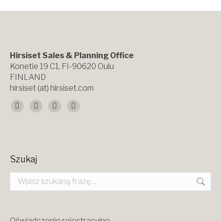
Hirsiset Sales & Planning Office
Konetie 19 C1, FI-90620 Oulu
FINLAND
hirsiset (at) hirsiset.com
Znajdź nas na:
Facebook
X
YouTube
Instagram
page
page
page
page
opens
opens
opens
opens
Szukaj
in
in
in
in
Szukaj:
new
new
new
new
window
window
window
window
Oświadczenie rejestracyjne