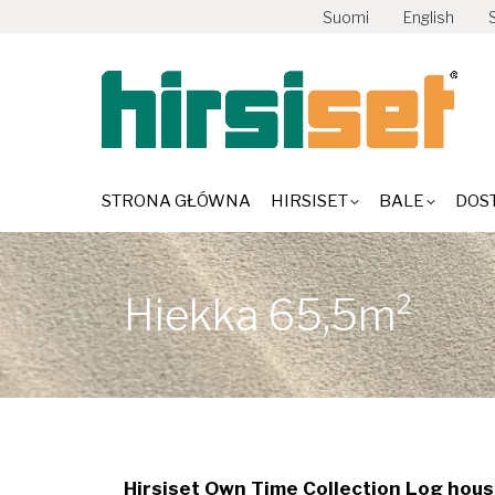
Suomi
English
STRONA GŁÓWNA
HIRSISET
BA
STRONA GŁÓWNA
HIRSISET
BALE
DOS
Hiekka 65,5m²
Hirsiset Own Time Collection Log house