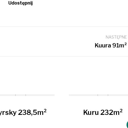
Udostępnij
NASTĘPNE
Next
Kuura 91m²
project:
yrsky 238,5m²
Kuru 232m²