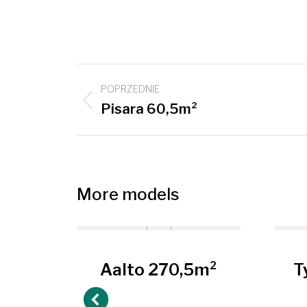
Project
POPRZEDNIE
navigation
Previous
Pisara 60,5m²
project:
More models
5m²
Aalto 270,5m²
T