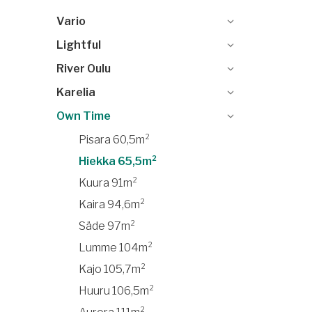
Vario
Lightful
River Oulu
Karelia
Own Time
Pisara 60,5m²
Hiekka 65,5m²
Kuura 91m²
Kaira 94,6m²
Säde 97m²
Lumme 104m²
Kajo 105,7m²
Huuru 106,5m²