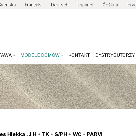
Svenska
Français
Deutsch
Español
Čeština
Hrva
LE
DOSTAWA
MODELE DOMÓW
KONTAKT
DYSTR
TAWA
MODELE DOMÓW
KONTAKT
DYSTRYBUTORZY
s Hiekka , 1 H + TK + S/PH + WC + PARVI