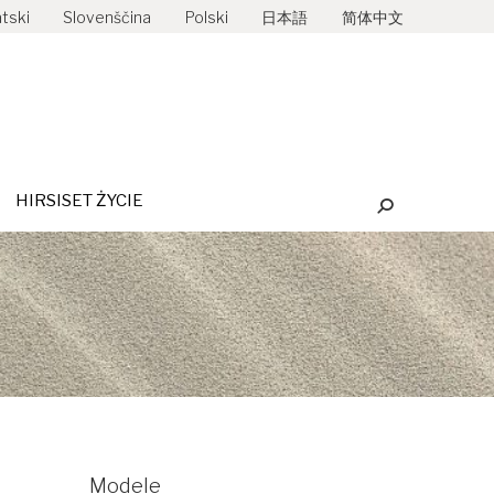
tski
Slovenščina
Polski
日本語
简体中文
YBUTORZY
HIRSISET ŻYCIE
Szukaj:
HIRSISET ŻYCIE
Szukaj:
Modele