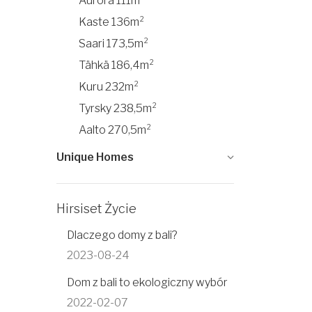
Aurora 111m²
Kaste 136m²
Saari 173,5m²
Tähkä 186,4m²
Kuru 232m²
Tyrsky 238,5m²
Aalto 270,5m²
Unique Homes
Hirsiset Życie
Dlaczego domy z bali?
2023-08-24
Dom z bali to ekologiczny wybór
2022-02-07