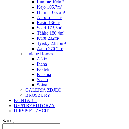
Lumme 104m²
Kajo 105,7m²
Huuru 106,5m²
Aurora 111m²
Kaste 136m²
Saari 173,5m²
Tähkä 186,4m²
Kuru 232m²
Tyrsky 238,5m²
Aalto 270,5m²
Unique Homes
Aikio
Ihana
Koiteli
Kuisma
Saana
Soina
GALERIA ZDJĘĆ
BROSZURY
KONTAKT
DYSTRYBUTORZY
HIRSISET ŻYCIE
Szukaj: