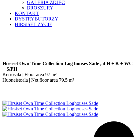
GALERIA ZDJĘĆ
BROSZURY
KONTAKT
DYSTRYBUTORZY
HIRSISET ŻYCIE
Säde 97m²
Hirsiset Own Time Collection Log houses Säde , 4 H + K + WC
+ S/PH
Kerrosala | Floor area 97 m²
Huoneistoala | Net floor area 79,5 m²