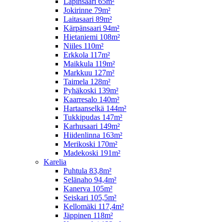
Lapinsaari 65m²
Jokirinne 79m²
Laitasaari 89m²
Kärpänsaari 94m²
Hietaniemi 108m²
Niiles 110m²
Erkkola 117m²
Maikkula 119m²
Markkuu 127m²
Taimela 128m²
Pyhäkoski 139m²
Kaarresalo 140m²
Hartaanselkä 144m²
Tukkipudas 147m²
Karhusaari 149m²
Hiidenlinna 163m²
Merikoski 170m²
Madekoski 191m²
Karelia
Puhtula 83,8m²
Selänaho 94,4m²
Kanerva 105m²
Seiskari 105,5m²
Kellomäki 117,4m²
Jäppinen 118m²