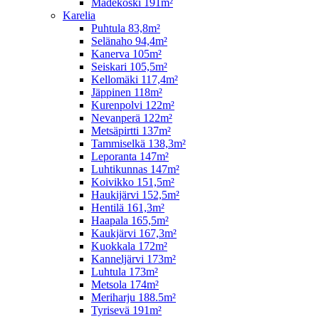
Madekoski 191m²
Karelia
Puhtula 83,8m²
Selänaho 94,4m²
Kanerva 105m²
Seiskari 105,5m²
Kellomäki 117,4m²
Jäppinen 118m²
Kurenpolvi 122m²
Nevanperä 122m²
Metsäpirtti 137m²
Tammiselkä 138,3m²
Leporanta 147m²
Luhtikunnas 147m²
Koivikko 151,5m²
Haukijärvi 152,5m²
Hentilä 161,3m²
Haapala 165,5m²
Kaukjärvi 167,3m²
Kuokkala 172m²
Kanneljärvi 173m²
Luhtula 173m²
Metsola 174m²
Meriharju 188.5m²
Tyrisevä 191m²