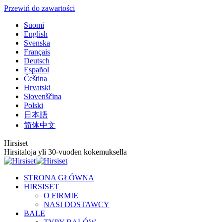
Przewiń do zawartości
Suomi
English
Svenska
Français
Deutsch
Español
Čeština
Hrvatski
Slovenščina
Polski
日本語
简体中文
Hirsiset
Hirsitaloja yli 30-vuoden kokemuksella
STRONA GŁÓWNA
HIRSISET
O FIRMIE
NASI DOSTAWCY
BALE