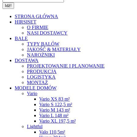
STRONA GŁÓWNA
HIRSISET
O FIRMIE
NASI DOSTAWCY
BALE
TYPY BALÓW
JAKOŚĆ & MATERIAŁY
NAROŻNIKI
DOSTAWA
PROJEKTOWANIE I PLANOWANIE
PRODUKCJA
LOGISTYKA
MONTAŻ
MODELE DOMÓW
Vario
Vario XS 83 m²
Vario S 122,5 m²
Vario M 143 m²
Vario L 148 m²
Vario XL 197,5 m²
Lightful
Valo 110,5m²