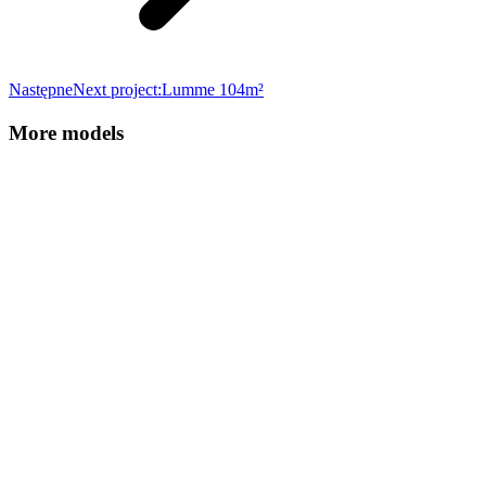
Następne
Next project:
Lumme 104m²
More models