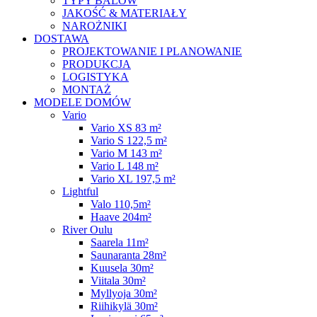
TYPY BALÓW
JAKOŚĆ & MATERIAŁY
NAROŻNIKI
DOSTAWA
PROJEKTOWANIE I PLANOWANIE
PRODUKCJA
LOGISTYKA
MONTAŻ
MODELE DOMÓW
Vario
Vario XS 83 m²
Vario S 122,5 m²
Vario M 143 m²
Vario L 148 m²
Vario XL 197,5 m²
Lightful
Valo 110,5m²
Haave 204m²
River Oulu
Saarela 11m²
Saunaranta 28m²
Kuusela 30m²
Viitala 30m²
Myllyoja 30m²
Riihikylä 30m²