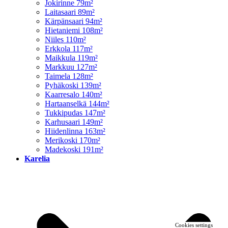
Jokirinne 79m²
Laitasaari 89m²
Kärpänsaari 94m²
Hietaniemi 108m²
Niiles 110m²
Erkkola 117m²
Maikkula 119m²
Markkuu 127m²
Taimela 128m²
Pyhäkoski 139m²
Kaarresalo 140m²
Hartaanselkä 144m²
Tukkipudas 147m²
Karhusaari 149m²
Hiidenlinna 163m²
Merikoski 170m²
Madekoski 191m²
Karelia
Cookies settings