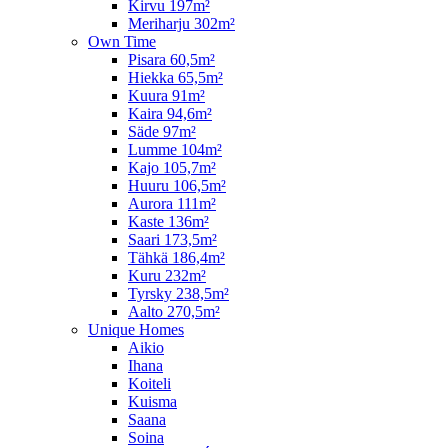
Kirvu 197m²
Meriharju 302m²
Own Time
Pisara 60,5m²
Hiekka 65,5m²
Kuura 91m²
Kaira 94,6m²
Säde 97m²
Lumme 104m²
Kajo 105,7m²
Huuru 106,5m²
Aurora 111m²
Kaste 136m²
Saari 173,5m²
Tähkä 186,4m²
Kuru 232m²
Tyrsky 238,5m²
Aalto 270,5m²
Unique Homes
Aikio
Ihana
Koiteli
Kuisma
Saana
Soina