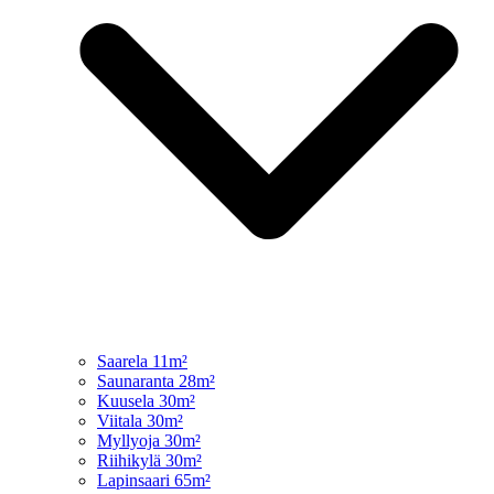
Saarela 11m²
Saunaranta 28m²
Kuusela 30m²
Viitala 30m²
Myllyoja 30m²
Riihikylä 30m²
Lapinsaari 65m²