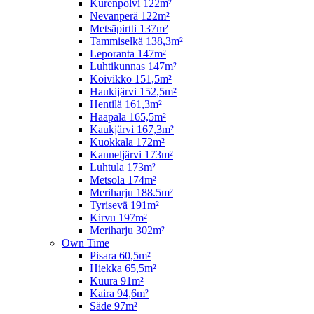
Kurenpolvi 122m²
Nevanperä 122m²
Metsäpirtti 137m²
Tammiselkä 138,3m²
Leporanta 147m²
Luhtikunnas 147m²
Koivikko 151,5m²
Haukijärvi 152,5m²
Hentilä 161,3m²
Haapala 165,5m²
Kaukjärvi 167,3m²
Kuokkala 172m²
Kanneljärvi 173m²
Luhtula 173m²
Metsola 174m²
Meriharju 188.5m²
Tyrisevä 191m²
Kirvu 197m²
Meriharju 302m²
Own Time
Pisara 60,5m²
Hiekka 65,5m²
Kuura 91m²
Kaira 94,6m²
Säde 97m²