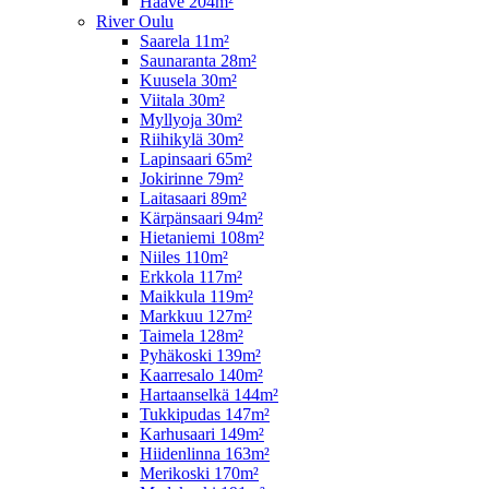
Haave 204m²
River Oulu
Saarela 11m²
Saunaranta 28m²
Kuusela 30m²
Viitala 30m²
Myllyoja 30m²
Riihikylä 30m²
Lapinsaari 65m²
Jokirinne 79m²
Laitasaari 89m²
Kärpänsaari 94m²
Hietaniemi 108m²
Niiles 110m²
Erkkola 117m²
Maikkula 119m²
Markkuu 127m²
Taimela 128m²
Pyhäkoski 139m²
Kaarresalo 140m²
Hartaanselkä 144m²
Tukkipudas 147m²
Karhusaari 149m²
Hiidenlinna 163m²
Merikoski 170m²