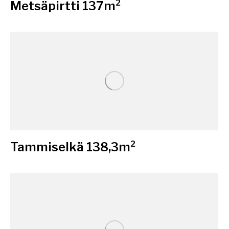
Metsäpirtti 137m²
Tammiselkä 138,3m²