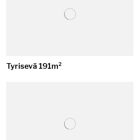
Tyrisevä 191m²