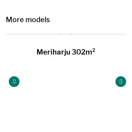
More models
Meriharju 302m²