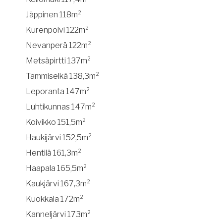
Jäppinen 118m²
Kurenpolvi 122m²
Nevanperä 122m²
Metsäpirtti 137m²
Tammiselkä 138,3m²
Leporanta 147m²
Luhtikunnas 147m²
Koivikko 151,5m²
Haukijärvi 152,5m²
Hentilä 161,3m²
Haapala 165,5m²
Kaukjärvi 167,3m²
Kuokkala 172m²
Kanneljärvi 173m²