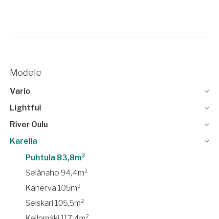
Modele
Vario
Lightful
River Oulu
Karelia
Puhtula 83,8m²
Selänaho 94,4m²
Kanerva 105m²
Seiskari 105,5m²
Kellomäki 117,4m²