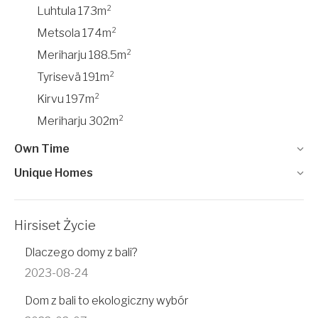
Luhtula 173m²
Metsola 174m²
Meriharju 188.5m²
Tyrisevä 191m²
Kirvu 197m²
Meriharju 302m²
Own Time
Unique Homes
Hirsiset Życie
Dlaczego domy z bali?
2023-08-24
Dom z bali to ekologiczny wybór