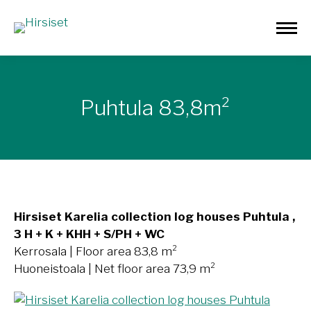
Puhtula 83,8m²
Hirsiset Karelia collection log houses Puhtula ,
3 H + K + KHH + S/PH + WC
Kerrosala | Floor area 83,8 m²
Huoneistoala | Net floor area 73,9 m²