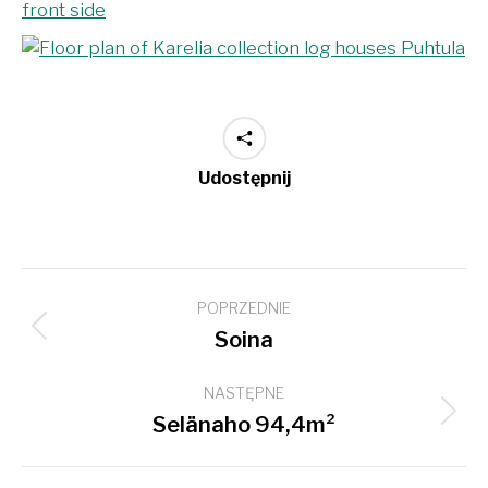
Udostępnij
Project
POPRZEDNIE
navigation
Previous
Soina
project:
NASTĘPNE
Next
Selänaho 94,4m²
project: