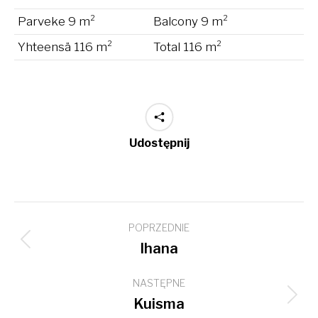
Parveke 9 m²
Balcony 9 m²
Yhteensä 116 m²
Total 116 m²
Udostępnij
Project
POPRZEDNIE
navigation
Previous
Ihana
project:
NASTĘPNE
Next
Kuisma