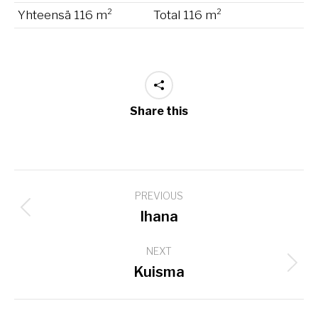
Yhteensä 116 m²
Total 116 m²
Share this
Project
PREVIOUS
navigation
Previous
Ihana
project:
NEXT
Next
Kuisma
project: