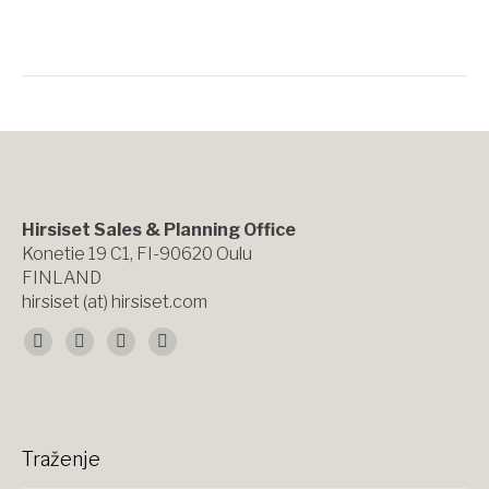
Hirsiset Sales & Planning Office
Konetie 19 C1, FI-90620 Oulu
FINLAND
hirsiset (at) hirsiset.com
Find us on:
Facebook
X
YouTube
Instagram
page
page
page
page
opens
opens
opens
opens
Traženje
in
in
in
in