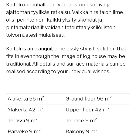
Koiteli on rauhallinen, ympäristöön sopiva ja
ajattoman tyylikäs ratkaisu. Vaikka hirsitalon ilme
olisi perinteinen, kaikki yksityiskohdat ja
pintamateriaalit voidaan toteuttaa yksilöllisten
toivomustesi mukaisesti.
Koiteli is an tranquil, timelessly stylish solution that
fits in even though the image of log house may be
traditional. All details and surface materials can be
realised according to your individual wishes.
Alakerta 56 m²
Ground floor 56 m²
Yläkerta 42 m²
Upper floor 42 m²
Terassi 9 m²
Terrace 9 m²
Parveke 9 m²
Balcony 9 m²