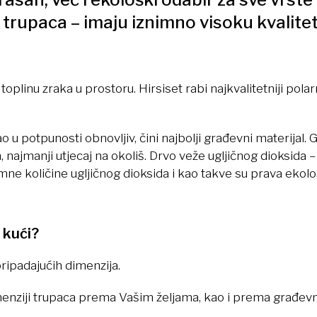
 trupaca – imaju iznimno visoku kvalitet
toplinu zraka u prostoru. Hirsiset rabi najkvalitetniji pol
ao u potpunosti obnovljiv, čini najbolji građevni materijal. G
, najmanji utjecaj na okoliš. Drvo veže ugljičnog dioksida 
ne količine ugljičnog dioksida i kao takve su prava ekolo
 kući?
pripadajućih dimenzija.
dimenziji trupaca prema Vašim željama, kao i prema građ