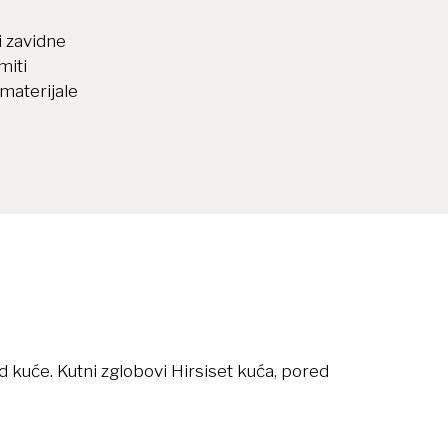
i zavidne
miti
 materijale
led kuće. Kutni zglobovi Hirsiset kuća, pored