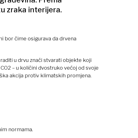
u zraka interijera.
arni bor čime osigurava da drvena
raditi u drvu znači stvarati objekte koji
– CO2 – u količini dvostruko većoj od svoje
ška akcija protiv klimatskih promjena.
evnim normama.