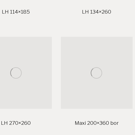
LH 114×185
LH 134×260
LH 270×260
Maxi 200×360 bor