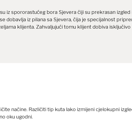
e su iz spororastućeg bora Sjevera čiji su prekrasan izgled 
e dobavlja iz pilana sa Sjevera, čija je specijalnost pripre
eljama klijenta. Zahvaljujući tomu klijent dobiva isključivo
čite načine. Različiti tip kuta lako izmijeni cjelokupni izg
mno oku ugodni.