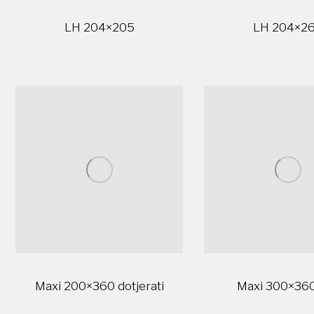
LH 204×205
LH 204×2
Maxi 200×360 dotjerati
Maxi 300×360