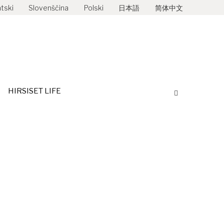
tski
Slovenščina
Polski
日本語
简体中文
HIRSISET LIFE
Search: