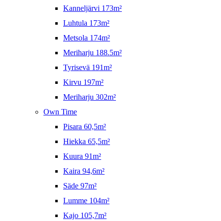
Kanneljärvi 173m²
Luhtula 173m²
Metsola 174m²
Meriharju 188.5m²
Tyrisevä 191m²
Kirvu 197m²
Meriharju 302m²
Own Time
Pisara 60,5m²
Hiekka 65,5m²
Kuura 91m²
Kaira 94,6m²
Säde 97m²
Lumme 104m²
Kajo 105,7m²