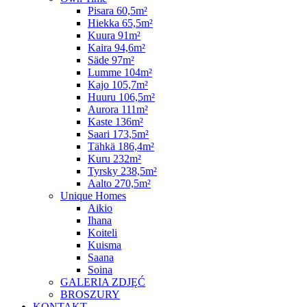
Pisara 60,5m²
Hiekka 65,5m²
Kuura 91m²
Kaira 94,6m²
Säde 97m²
Lumme 104m²
Kajo 105,7m²
Huuru 106,5m²
Aurora 111m²
Kaste 136m²
Saari 173,5m²
Tähkä 186,4m²
Kuru 232m²
Tyrsky 238,5m²
Aalto 270,5m²
Unique Homes
Aikio
Ihana
Koiteli
Kuisma
Saana
Soina
GALERIA ZDJĘĆ
BROSZURY
KONTAKT