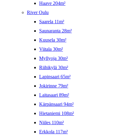
Haave 204m²
River Oulu
Saarela 11m²
Saunaranta 28m²
Kuusela 30m²
Viitala 30m²
Myllyoja 30m²
Riihikylä 30m²
Lapinsaari 65m²
Jokirinne 79m²
Laitasaari 89m²
Kärpänsaari 94m²
Hietaniemi 108m²
Niiles 110m²
Erkkola 117m²