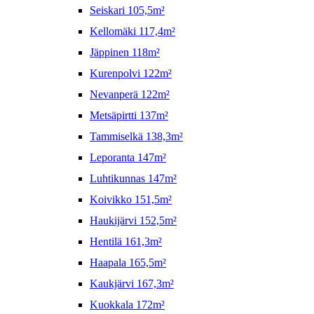
Seiskari 105,5m²
Kellomäki 117,4m²
Jäppinen 118m²
Kurenpolvi 122m²
Nevanperä 122m²
Metsäpirtti 137m²
Tammiselkä 138,3m²
Leporanta 147m²
Luhtikunnas 147m²
Koivikko 151,5m²
Haukijärvi 152,5m²
Hentilä 161,3m²
Haapala 165,5m²
Kaukjärvi 167,3m²
Kuokkala 172m²