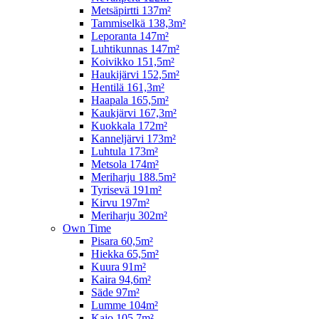
Metsäpirtti 137m²
Tammiselkä 138,3m²
Leporanta 147m²
Luhtikunnas 147m²
Koivikko 151,5m²
Haukijärvi 152,5m²
Hentilä 161,3m²
Haapala 165,5m²
Kaukjärvi 167,3m²
Kuokkala 172m²
Kanneljärvi 173m²
Luhtula 173m²
Metsola 174m²
Meriharju 188.5m²
Tyrisevä 191m²
Kirvu 197m²
Meriharju 302m²
Own Time
Pisara 60,5m²
Hiekka 65,5m²
Kuura 91m²
Kaira 94,6m²
Säde 97m²
Lumme 104m²
Kajo 105,7m²