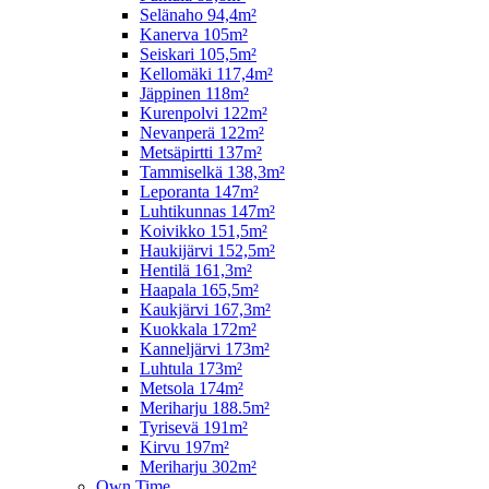
Selänaho 94,4m²
Kanerva 105m²
Seiskari 105,5m²
Kellomäki 117,4m²
Jäppinen 118m²
Kurenpolvi 122m²
Nevanperä 122m²
Metsäpirtti 137m²
Tammiselkä 138,3m²
Leporanta 147m²
Luhtikunnas 147m²
Koivikko 151,5m²
Haukijärvi 152,5m²
Hentilä 161,3m²
Haapala 165,5m²
Kaukjärvi 167,3m²
Kuokkala 172m²
Kanneljärvi 173m²
Luhtula 173m²
Metsola 174m²
Meriharju 188.5m²
Tyrisevä 191m²
Kirvu 197m²
Meriharju 302m²
Own Time