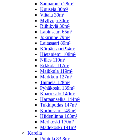
Saunaranta 28m²
Kuusela 30m²
Viitala 30m²
Myllyoja 30m²
Riihikylä 30m²
Lapinsaari 65m²
Jokirinne 79m²
Laitasaari 89m²
Kärpänsaari 94m²
Hietaniemi 108m²
Niiles 110m²
Erkkola 117m²
Maikkula 119m²
Markkuu 127m²
Taimela 128m²
Pyhäkoski 139m²
Kaarresalo 140m²
Hartaanselkä 144m²
Tukkipudas 147m²
Karhusaari 149m²
Hiidenlinna 163m²
Merikoski 170m²
Madekoski 191m²
Karelia
Puhtula 83,8m²