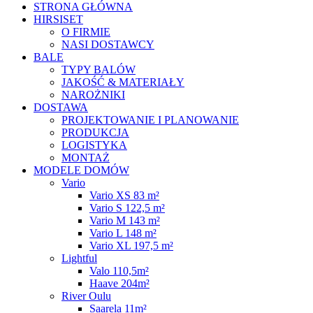
STRONA GŁÓWNA
HIRSISET
O FIRMIE
NASI DOSTAWCY
BALE
TYPY BALÓW
JAKOŚĆ & MATERIAŁY
NAROŻNIKI
DOSTAWA
PROJEKTOWANIE I PLANOWANIE
PRODUKCJA
LOGISTYKA
MONTAŻ
MODELE DOMÓW
Vario
Vario XS 83 m²
Vario S 122,5 m²
Vario M 143 m²
Vario L 148 m²
Vario XL 197,5 m²
Lightful
Valo 110,5m²
Haave 204m²
River Oulu
Saarela 11m²