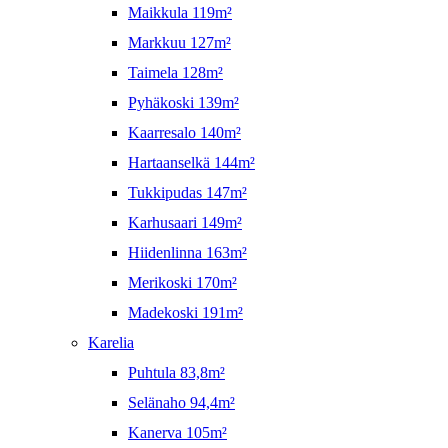
Maikkula 119m²
Markkuu 127m²
Taimela 128m²
Pyhäkoski 139m²
Kaarresalo 140m²
Hartaanselkä 144m²
Tukkipudas 147m²
Karhusaari 149m²
Hiidenlinna 163m²
Merikoski 170m²
Madekoski 191m²
Karelia
Puhtula 83,8m²
Selänaho 94,4m²
Kanerva 105m²