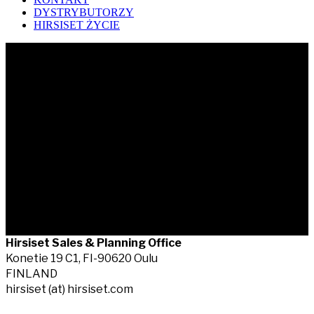
DYSTRYBUTORZY
HIRSISET ŻYCIE
Koiteli Log House in Finland
Koiteli Log House in Finland
Hirsiset Sales & Planning Office
Konetie 19 C1, FI-90620 Oulu
FINLAND
hirsiset (at) hirsiset.com