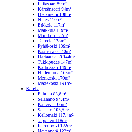
Laitasaari 89m²
Kärpänsaari 94m²
Hietaniemi 108m²
Niiles 110m²
Erkkola 117m²
Maikkula 119m²
Markkuu 127m²
Taimela 128m²
Pyhäkoski 139m²
Kaarresalo 140m²
Hartaanselkä 144m²
Tukkipudas 147m²
Karhusaari 149m²
Hiidenlinna 163m²
Merikoski 170m²
Madekoski 191m²
Karelia
Puhtula 83,8m²
Selänaho 94,4m²
Kanerva 105m²
Seiskari 105,5m²
Kellomäki 117,4m²
Jäppinen 118m²
Kurenpolvi 122m²
Nevanperä 122m²