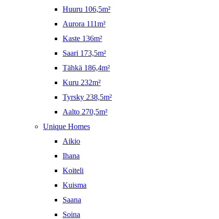
Huuru 106,5m²
Aurora 111m²
Kaste 136m²
Saari 173,5m²
Tähkä 186,4m²
Kuru 232m²
Tyrsky 238,5m²
Aalto 270,5m²
Unique Homes
Aikio
Ihana
Koiteli
Kuisma
Saana
Soina