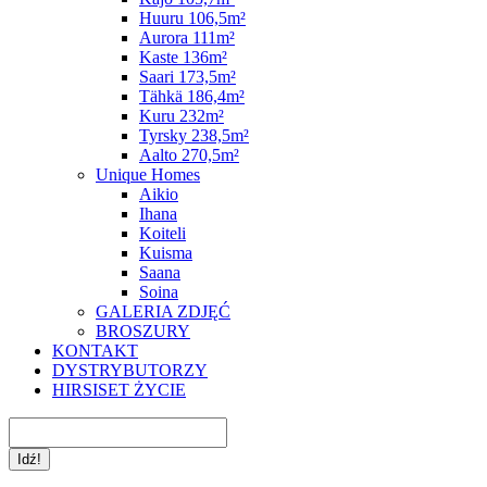
Huuru 106,5m²
Aurora 111m²
Kaste 136m²
Saari 173,5m²
Tähkä 186,4m²
Kuru 232m²
Tyrsky 238,5m²
Aalto 270,5m²
Unique Homes
Aikio
Ihana
Koiteli
Kuisma
Saana
Soina
GALERIA ZDJĘĆ
BROSZURY
KONTAKT
DYSTRYBUTORZY
HIRSISET ŻYCIE
Szukaj: