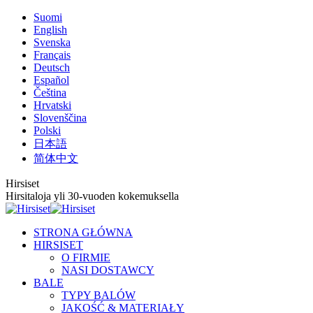
Przewiń
Suomi
do
English
zawartości
Svenska
Français
Deutsch
Español
Čeština
Hrvatski
Slovenščina
Polski
日本語
简体中文
Hirsiset
Hirsitaloja yli 30-vuoden kokemuksella
STRONA GŁÓWNA
HIRSISET
O FIRMIE
NASI DOSTAWCY
BALE
TYPY BALÓW
JAKOŚĆ & MATERIAŁY