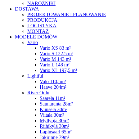
NAROŻNIKI
DOSTAWA
PROJEKTOWANIE I PLANOWANIE
PRODUKCJA
LOGISTYKA
MONTAŻ
MODELE DOMÓW
Vario
Vario XS 83 m²
Vario S 122,5 m²
Vario M 143 m²
Vario L 148 m²
Vario XL 197,5 m²
Lightful
Valo 110,5m²
Haave 204m²
River Oulu
Saarela 11m²
Saunaranta 28m²
Kuusela 30m²
Viitala 30m²
Myllyoja 30m²
Riihikylä 30m²
Lapinsaari 65m²
Jokirinne 79m²