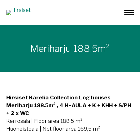
Meriharju 188.5m²
Hirsiset Karelia Collection Log houses
Meriharju 188.5m² , 4 H+AULA + K + KHH + S/PH
+ 2 x WC
Kerrosala | Floor area 188,5 m²
Huoneistoala | Net floor area 169,5 m²