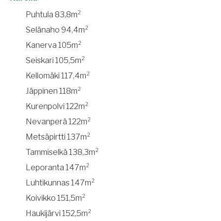
Puhtula 83,8m²
Selänaho 94,4m²
Kanerva 105m²
Seiskari 105,5m²
Kellomäki 117,4m²
Jäppinen 118m²
Kurenpolvi 122m²
Nevanperä 122m²
Metsäpirtti 137m²
Tammiselkä 138,3m²
Leporanta 147m²
Luhtikunnas 147m²
Koivikko 151,5m²
Haukijärvi 152,5m²