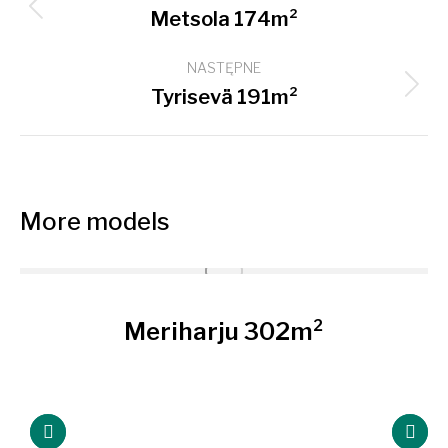
navigation
Previous
Metsola 174m²
project:
NASTĘPNE
Next
Tyrisevä 191m²
project:
More models
Meriharju 302m²