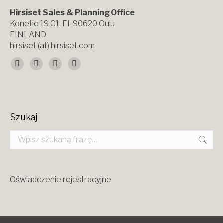
Hirsiset Sales & Planning Office
Konetie 19 C1, FI-90620 Oulu
FINLAND
hirsiset (at) hirsiset.com
Znajdź nas na:
Facebook
X
YouTube
Instagram
page
page
page
page
opens
opens
opens
opens
Szukaj
in
in
in
in
Szukaj:
new
new
new
new
window
window
window
window
Oświadczenie rejestracyjne