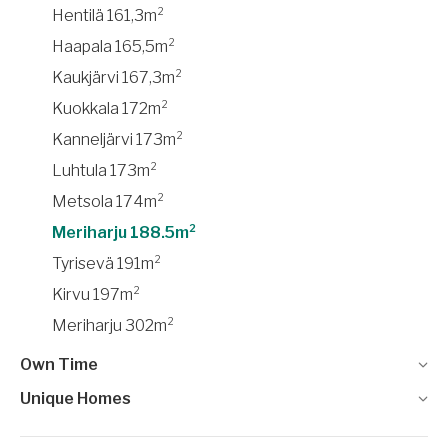
Hentilä 161,3m²
Haapala 165,5m²
Kaukjärvi 167,3m²
Kuokkala 172m²
Kanneljärvi 173m²
Luhtula 173m²
Metsola 174m²
Meriharju 188.5m²
Tyrisevä 191m²
Kirvu 197m²
Meriharju 302m²
Own Time
Unique Homes