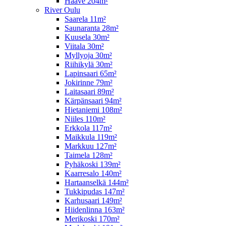
Haave 204m²
River Oulu
Saarela 11m²
Saunaranta 28m²
Kuusela 30m²
Viitala 30m²
Myllyoja 30m²
Riihikylä 30m²
Lapinsaari 65m²
Jokirinne 79m²
Laitasaari 89m²
Kärpänsaari 94m²
Hietaniemi 108m²
Niiles 110m²
Erkkola 117m²
Maikkula 119m²
Markkuu 127m²
Taimela 128m²
Pyhäkoski 139m²
Kaarresalo 140m²
Hartaanselkä 144m²
Tukkipudas 147m²
Karhusaari 149m²
Hiidenlinna 163m²
Merikoski 170m²