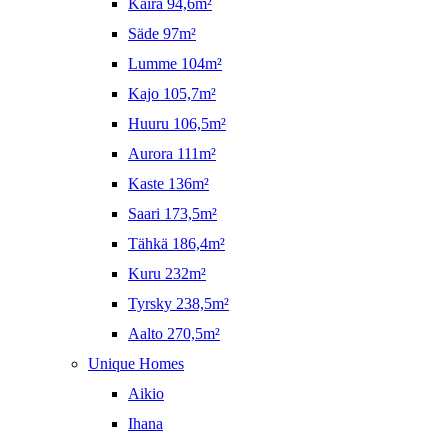
Kaira 94,6m²
Säde 97m²
Lumme 104m²
Kajo 105,7m²
Huuru 106,5m²
Aurora 111m²
Kaste 136m²
Saari 173,5m²
Tähkä 186,4m²
Kuru 232m²
Tyrsky 238,5m²
Aalto 270,5m²
Unique Homes
Aikio
Ihana