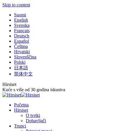
Skip to content
Suomi
English
Svenska
Français
Deutsch
Español
Čeština
Hrvatski
Slovenščina
Polski
日本語
简体中文
Hirsiset
Kuće s više od 30 godina iskustva
Početna
Hirsiset
O tvrtki
Dobavljači
Trupci