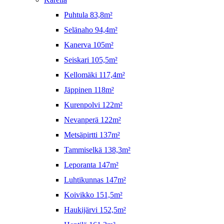
Puhtula 83,8m²
Selänaho 94,4m²
Kanerva 105m²
Seiskari 105,5m²
Kellomäki 117,4m²
Jäppinen 118m²
Kurenpolvi 122m²
Nevanperä 122m²
Metsäpirtti 137m²
Tammiselkä 138,3m²
Leporanta 147m²
Luhtikunnas 147m²
Koivikko 151,5m²
Haukijärvi 152,5m²