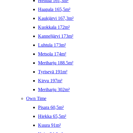
Hentilä 161,3m²
Haapala 165,5m²
Kaukjärvi 167,3m²
Kuokkala 172m²
Kanneljärvi 173m²
Luhtula 173m²
Metsola 174m²
Meriharju 188.5m²
Tyrisevä 191m²
Kirvu 197m²
Meriharju 302m²
Own Time
Pisara 60,5m²
Hiekka 65,5m²
Kuura 91m²