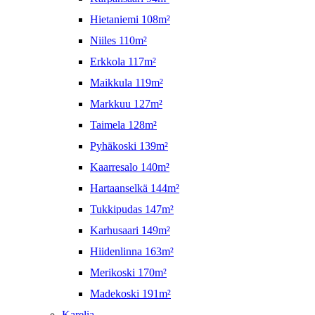
Hietaniemi 108m²
Niiles 110m²
Erkkola 117m²
Maikkula 119m²
Markkuu 127m²
Taimela 128m²
Pyhäkoski 139m²
Kaarresalo 140m²
Hartaanselkä 144m²
Tukkipudas 147m²
Karhusaari 149m²
Hiidenlinna 163m²
Merikoski 170m²
Madekoski 191m²
Karelia