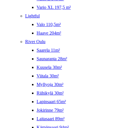
Vario XL 197,5 m²
Lightful
Valo 110,5m²
Haave 204m²
River Oulu
Saarela 11m²
Saunaranta 28m²
Kuusela 30m²
Viitala 30m²
Myllyoja 30m²
Riihikylä 30m²
Lapinsaari 65m²
Jokirinne 79m²
Laitasaari 89m²
Kärpänsaari 94m²