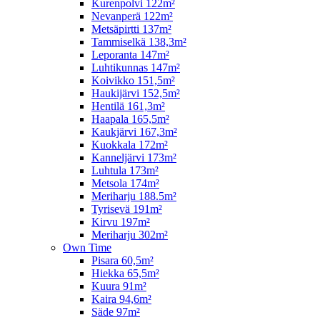
Kurenpolvi 122m²
Nevanperä 122m²
Metsäpirtti 137m²
Tammiselkä 138,3m²
Leporanta 147m²
Luhtikunnas 147m²
Koivikko 151,5m²
Haukijärvi 152,5m²
Hentilä 161,3m²
Haapala 165,5m²
Kaukjärvi 167,3m²
Kuokkala 172m²
Kanneljärvi 173m²
Luhtula 173m²
Metsola 174m²
Meriharju 188.5m²
Tyrisevä 191m²
Kirvu 197m²
Meriharju 302m²
Own Time
Pisara 60,5m²
Hiekka 65,5m²
Kuura 91m²
Kaira 94,6m²
Säde 97m²