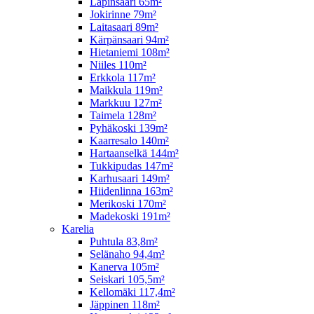
Lapinsaari 65m²
Jokirinne 79m²
Laitasaari 89m²
Kärpänsaari 94m²
Hietaniemi 108m²
Niiles 110m²
Erkkola 117m²
Maikkula 119m²
Markkuu 127m²
Taimela 128m²
Pyhäkoski 139m²
Kaarresalo 140m²
Hartaanselkä 144m²
Tukkipudas 147m²
Karhusaari 149m²
Hiidenlinna 163m²
Merikoski 170m²
Madekoski 191m²
Karelia
Puhtula 83,8m²
Selänaho 94,4m²
Kanerva 105m²
Seiskari 105,5m²
Kellomäki 117,4m²
Jäppinen 118m²