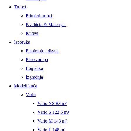
Trupci
Primjeri trupci
Kvaliteta & Materijali
Kutevi
Isporuka
Planiranje i dizajn
Proizvodnja
Logistika
Izgradnja
Modeli kuća
Vario
Vario XS 83 m²
Vario S 122,5 m²
Vario M 143 m²
Vario L 148 m²