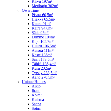
Kirvu 197m²
Meriharju 302m²
Own Time
Pisara 60,5m²
Hiekka 65,5m²
Kuura 91m²
Kaira 94,6m²
Säde 97m²
Lumme 104m²
Kajo 105,7m²
Huuru 106,5m²
Aurora 111m²
Kaste 136m²
Saari 173,5m²
Tähkä 186,4m²
Kuru 232m²
Tyrsky 238,5m²
Aalto 270,5m²
Unique Homes
Aikio
Ihana
Koiteli
Kuisma
Saana
Soina