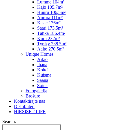
Lumme 104m²
Kajo 105,7m²
Huuru 106,5m²
Aurora 111m²
Kaste 136m²
Saari 173,5m²
Tähkä 186,4m²
Kuru 232m²
Tyrsky 238,5m²
Aalto 270,5m²
Unique Homes
Aikio
Ihana
Koiteli
Kuisma
Saana
Soina
Fotogalerija
Brošure
Kontaktirajte nas
Distributeri
HIRSISET LIFE
Search: