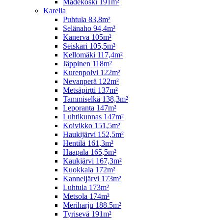
Madekoski 191m²
Karelia
Puhtula 83,8m²
Selänaho 94,4m²
Kanerva 105m²
Seiskari 105,5m²
Kellomäki 117,4m²
Jäppinen 118m²
Kurenpolvi 122m²
Nevanperä 122m²
Metsäpirtti 137m²
Tammiselkä 138,3m²
Leporanta 147m²
Luhtikunnas 147m²
Koivikko 151,5m²
Haukijärvi 152,5m²
Hentilä 161,3m²
Haapala 165,5m²
Kaukjärvi 167,3m²
Kuokkala 172m²
Kanneljärvi 173m²
Luhtula 173m²
Metsola 174m²
Meriharju 188.5m²
Tyrisevä 191m²