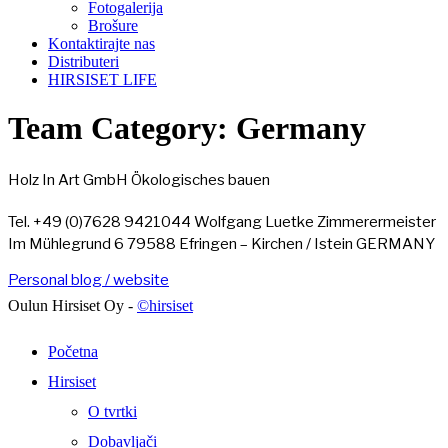
Fotogalerija
Brošure
Kontaktirajte nas
Distributeri
HIRSISET LIFE
Team Category:
Germany
Holz In Art GmbH Ökologisches bauen
Tel. +49 (0)7628 9421044 Wolfgang Luetke Zimmerermeister
Im Mühlegrund 6 79588 Efringen – Kirchen / Istein GERMANY
Personal blog / website
Oulun Hirsiset Oy -
©hirsiset
Početna
Hirsiset
O tvrtki
Dobavljači