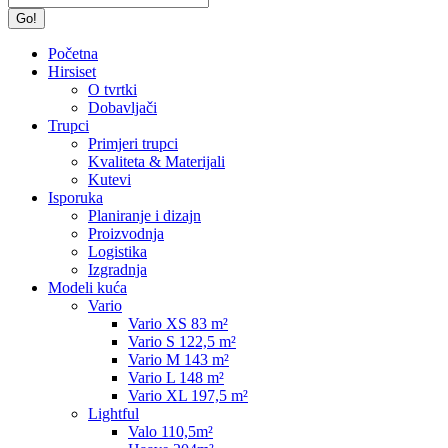
Početna
Hirsiset
O tvrtki
Dobavljači
Trupci
Primjeri trupci
Kvaliteta & Materijali
Kutevi
Isporuka
Planiranje i dizajn
Proizvodnja
Logistika
Izgradnja
Modeli kuća
Vario
Vario XS 83 m²
Vario S 122,5 m²
Vario M 143 m²
Vario L 148 m²
Vario XL 197,5 m²
Lightful
Valo 110,5m²