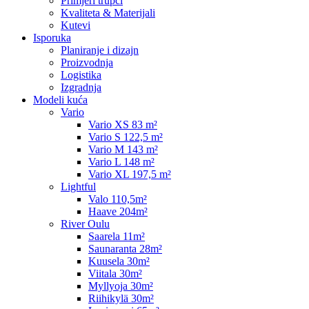
Primjeri trupci
Kvaliteta & Materijali
Kutevi
Isporuka
Planiranje i dizajn
Proizvodnja
Logistika
Izgradnja
Modeli kuća
Vario
Vario XS 83 m²
Vario S 122,5 m²
Vario M 143 m²
Vario L 148 m²
Vario XL 197,5 m²
Lightful
Valo 110,5m²
Haave 204m²
River Oulu
Saarela 11m²
Saunaranta 28m²
Kuusela 30m²
Viitala 30m²
Myllyoja 30m²
Riihikylä 30m²