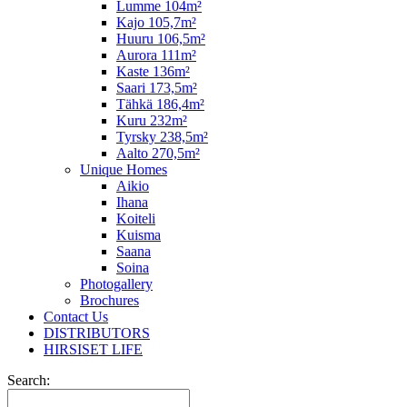
Lumme 104m²
Kajo 105,7m²
Huuru 106,5m²
Aurora 111m²
Kaste 136m²
Saari 173,5m²
Tähkä 186,4m²
Kuru 232m²
Tyrsky 238,5m²
Aalto 270,5m²
Unique Homes
Aikio
Ihana
Koiteli
Kuisma
Saana
Soina
Photogallery
Brochures
Contact Us
DISTRIBUTORS
HIRSISET LIFE
Search: