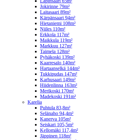
Lapinsaari 65m²
Jokirinne 79m²
Laitasaari 89m²
Kärpänsaari 94m²
Hietaniemi 108m²
Niiles 110m²
Erkkola 117m²
Maikkula 119m²
Markkuu 127m²
Taimela 128m²
Pyhäkoski 139m²
Kaarresalo 140m²
Hartaanselkä 144m²
Tukkipudas 147m²
Karhusaari 149m²
Hiidenlinna 163m²
Merikoski 170m²
Madekoski 191m²
Karelia
Puhtula 83,8m²
Selänaho 94,4m²
Kanerva 105m²
Seiskari 105,5m²
Kellomäki 117,4m²
Jäppinen 118m²