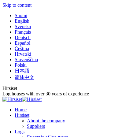
Skip to content
Suomi
English
Svenska
Français
Deutsch
Español
Čeština
Hrvatski
Slovenščina
Polski
日本語
简体中文
Hirsiset
Log houses with over 30 years of experience
Home
Hirsiset
About the company
Suppliers
Logs