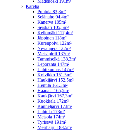
Madekoski 191m²
Karelia
Puhtula 83,8m²
Selänaho 94,4m²
Kanerva 105m²
Seiskari 105,5m²
Kellomäki 117,4m²
Jäppinen 118m²
Kurenpolvi 122m²
Nevanperä 122m²
Metsäpirtti 137m²
Tammiselkä 138,3m²
Leporanta 147m²
Luhtikunnas 147m²
Koivikko 151,5m²
Haukijärvi 152,5m²
Hentilä 161,3m²
Haapala 165,5m²
Kaukjärvi 167,3m²
Kuokkala 172m²
Kanneljärvi 173m²
Luhtula 173m²
Metsola 174m²
Tyrisevä 191m²
Meriharju 188.5m²