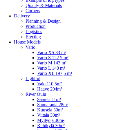
Example of log types
Quality & Materials
Corners
Delivery
Planning & Design
Production
Logistics
Erecting
House Models
Vario
Vario XS 83 m²
Vario S 122,5 m²
Vario M 143 m²
Vario L 148 m²
Vario XL 197,5 m²
Lightful
Valo 110,5m²
Haave 204m²
River Oulu
Saarela 11m²
Saunaranta 28m²
Kuusela 30m²
Viitala 30m²
Myllyoja 30m²
Riihikylä 30m²