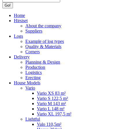
Home
Hirsiset
About the company
Suppliers
Logs
Example of log types
Quality & Materials
Corners
Delivery
Planning & Design
Production
Logistics
Erecting
House Models
Vario
Vario XS 83 m²
Vario S 122,5 m²
Vario M 143 m²
Vario L 148 m²
Vario XL 197,5 m²
Lightful
Valo 110,5m²