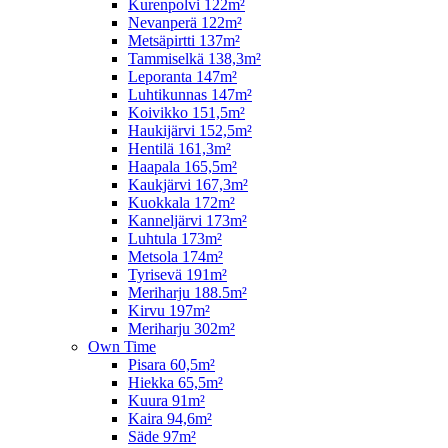
Kurenpolvi 122m²
Nevanperä 122m²
Metsäpirtti 137m²
Tammiselkä 138,3m²
Leporanta 147m²
Luhtikunnas 147m²
Koivikko 151,5m²
Haukijärvi 152,5m²
Hentilä 161,3m²
Haapala 165,5m²
Kaukjärvi 167,3m²
Kuokkala 172m²
Kanneljärvi 173m²
Luhtula 173m²
Metsola 174m²
Tyrisevä 191m²
Meriharju 188.5m²
Kirvu 197m²
Meriharju 302m²
Own Time
Pisara 60,5m²
Hiekka 65,5m²
Kuura 91m²
Kaira 94,6m²
Säde 97m²