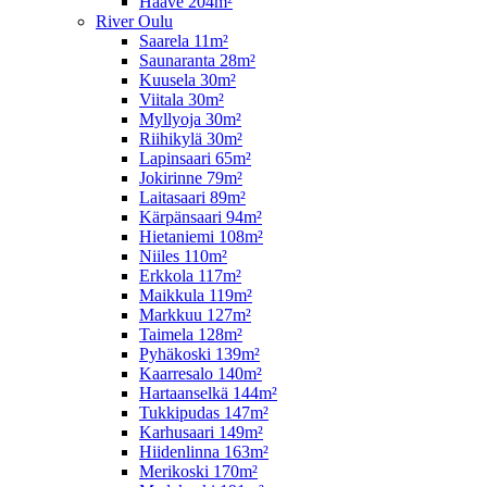
Haave 204m²
River Oulu
Saarela 11m²
Saunaranta 28m²
Kuusela 30m²
Viitala 30m²
Myllyoja 30m²
Riihikylä 30m²
Lapinsaari 65m²
Jokirinne 79m²
Laitasaari 89m²
Kärpänsaari 94m²
Hietaniemi 108m²
Niiles 110m²
Erkkola 117m²
Maikkula 119m²
Markkuu 127m²
Taimela 128m²
Pyhäkoski 139m²
Kaarresalo 140m²
Hartaanselkä 144m²
Tukkipudas 147m²
Karhusaari 149m²
Hiidenlinna 163m²
Merikoski 170m²