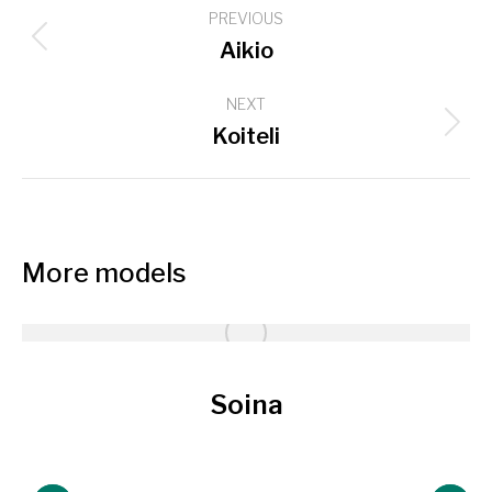
PREVIOUS
navigation
Previous
Aikio
project:
NEXT
Next
Koiteli
project:
More models
Soina