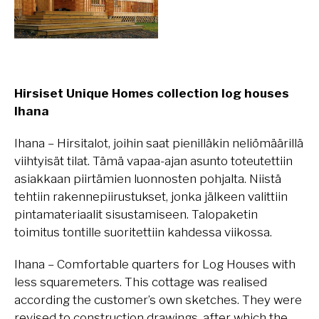
Hirsiset Unique Homes collection log houses
Ihana
Ihana – Hirsitalot, joihin saat pienilläkin neliömäärillä
viihtyisät tilat. Tämä vapaa-ajan asunto toteutettiin
asiakkaan piirtämien luonnosten pohjalta. Niistä
tehtiin rakennepiirustukset, jonka jälkeen valittiin
pintamateriaalit sisustamiseen. Talopaketin
toimitus tontille suoritettiin kahdessa viikossa.
Ihana – Comfortable quarters for Log Houses with
less squaremeters. This cottage was realised
according the customer’s own sketches. They were
revised to construction drawings, after which the