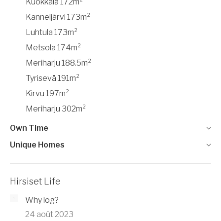
Kuokkala 172m²
Kanneljärvi 173m²
Luhtula 173m²
Metsola 174m²
Meriharju 188.5m²
Tyrisevä 191m²
Kirvu 197m²
Meriharju 302m²
Own Time
Unique Homes
Hirsiset Life
Why log?
24 août 2023