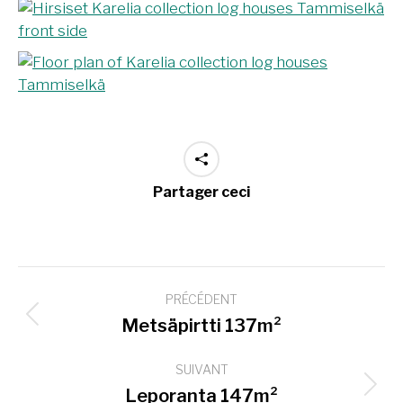
Partager ceci
Navigation
PRÉCÉDENT
de
Onglet
Metsäpirtti 137m²
commentaire
précédent
SUIVANT
Projets
Leporanta 147m²