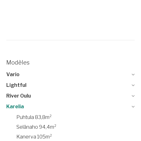
Modèles
Vario
Lightful
River Oulu
Karelia
Puhtula 83,8m²
Selänaho 94,4m²
Kanerva 105m²