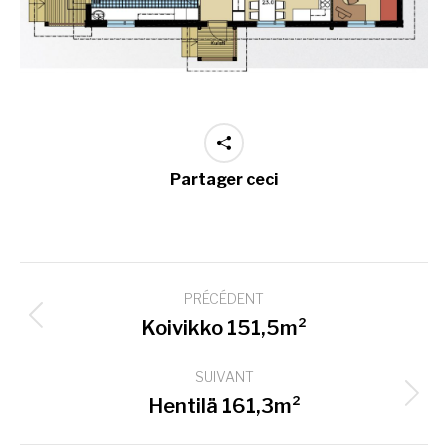
Partager ceci
Navigation
PRÉCÉDENT
de
Onglet
Koivikko 151,5m²
commentaire
précédent
SUIVANT
Projets
Hentilä 161,3m²
similaires