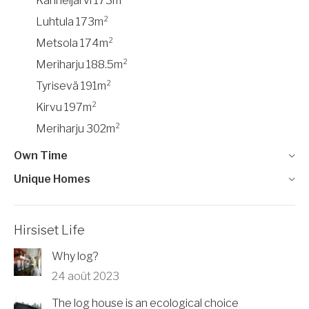
Kanneljärvi 173m²
Luhtula 173m²
Metsola 174m²
Meriharju 188.5m²
Tyrisevä 191m²
Kirvu 197m²
Meriharju 302m²
Own Time
Unique Homes
Hirsiset Life
Why log?
24 août 2023
The log house is an ecological choice