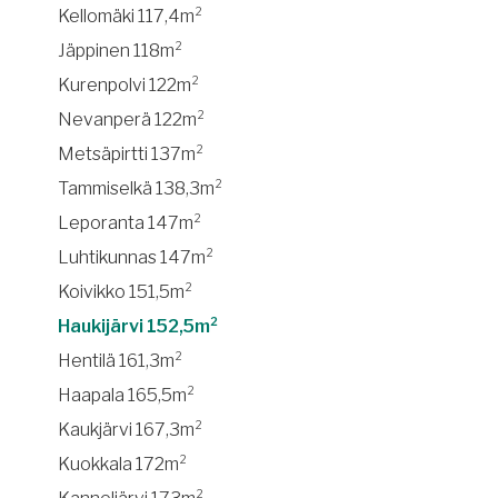
Kellomäki 117,4m²
Jäppinen 118m²
Kurenpolvi 122m²
Nevanperä 122m²
Metsäpirtti 137m²
Tammiselkä 138,3m²
Leporanta 147m²
Luhtikunnas 147m²
Koivikko 151,5m²
Haukijärvi 152,5m²
Hentilä 161,3m²
Haapala 165,5m²
Kaukjärvi 167,3m²
Kuokkala 172m²