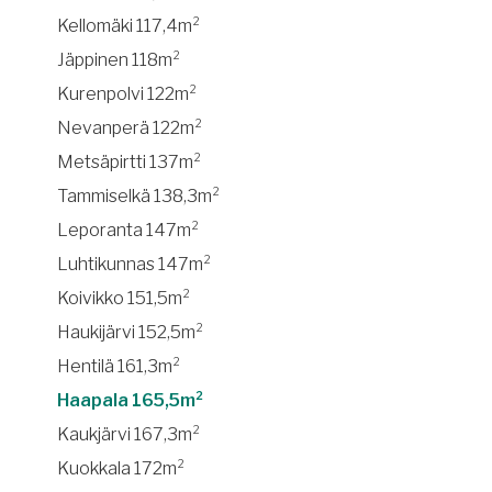
Kellomäki 117,4m²
Jäppinen 118m²
Kurenpolvi 122m²
Nevanperä 122m²
Metsäpirtti 137m²
Tammiselkä 138,3m²
Leporanta 147m²
Luhtikunnas 147m²
Koivikko 151,5m²
Haukijärvi 152,5m²
Hentilä 161,3m²
Haapala 165,5m²
Kaukjärvi 167,3m²
Kuokkala 172m²