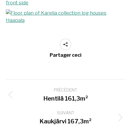
Partager ceci
Navigation
PRÉCÉDENT
de
Onglet
Hentilä 161,3m²
commentaire
précédent
SUIVANT
Projets
Kaukjärvi 167,3m²
similaires