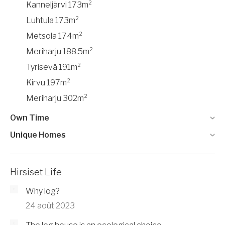
Kanneljärvi 173m²
Luhtula 173m²
Metsola 174m²
Meriharju 188.5m²
Tyrisevä 191m²
Kirvu 197m²
Meriharju 302m²
Own Time
Unique Homes
Hirsiset Life
Why log?
24 août 2023