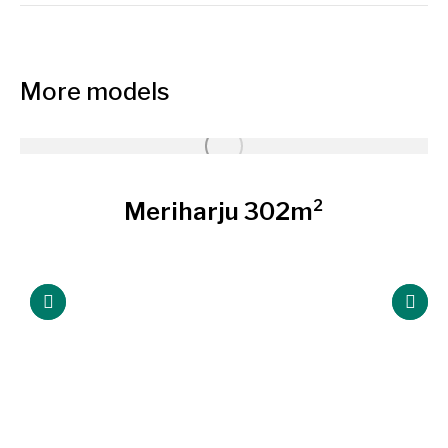
More models
Meriharju 302m²