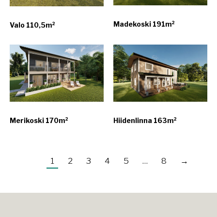
Madekoski 191m²
Valo 110,5m²
Merikoski 170m²
Hiidenlinna 163m²
1
2
3
4
5
…
8
→