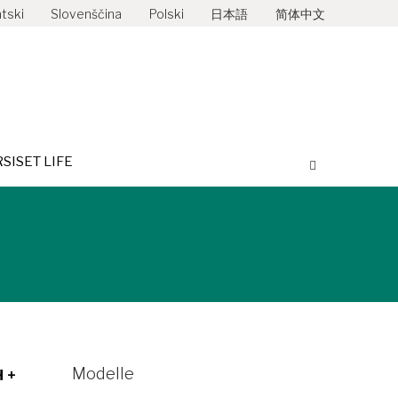
tski
Slovenščina
Polski
日本語
简体中文
ETUNGEN
HIRSISET LIFE
Search:
RSISET LIFE
Search:
Modelle
H +