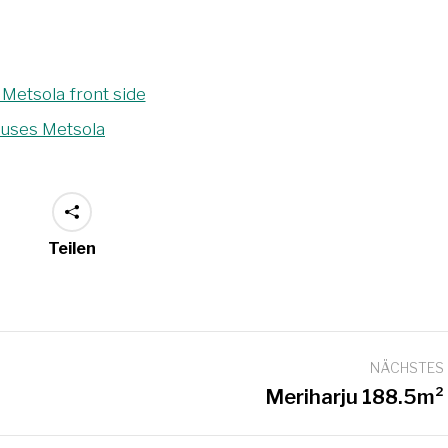
Teilen
NÄCHSTES
Next
Meriharju 188.5m²
project: