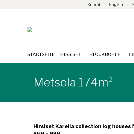
Suomi
English
STARTSEITE
HIRSISET
BLO
STARTSEITE
HIRSISET
BLOCKBOHLE
L
Metsola 174m²
Hirsiset Karelia collection log houses 
KHH + PKH