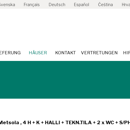
Svenska
Français
Deutsch
Español
Čeština
Hrva
CKBOHLE
LIEFERUNG
HÄUSER
KONTAKT
VERTR
IEFERUNG
HÄUSER
KONTAKT
VERTRETUNGEN
HI
Metsola , 4 H + K + HALLI + TEKN.TILA + 2 x WC + S/P