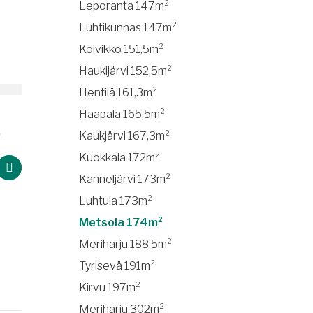
Leporanta 147m²
Luhtikunnas 147m²
Koivikko 151,5m²
Haukijärvi 152,5m²
Hentilä 161,3m²
Haapala 165,5m²
²
Meriharju 188.5m²
Kaukjärvi 167,3m²
Kuokkala 172m²
Kanneljärvi 173m²
Luhtula 173m²
Metsola 174m²
Luh
Meriharju 188.5m²
Tyrisevä 191m²
Kirvu 197m²
Meriharju 302m²