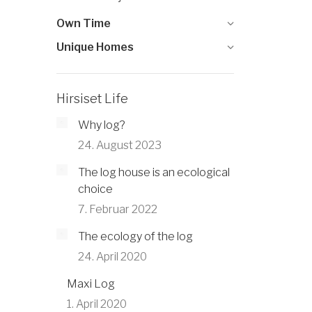
Own Time
Unique Homes
Hirsiset Life
Why log?
24. August 2023
The log house is an ecological
choice
7. Februar 2022
The ecology of the log
24. April 2020
Maxi Log
1. April 2020