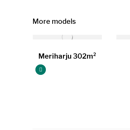
More models
8m²
Meriharju 302m²