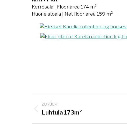
Kerrosala | Floor area 174 m²
Huoneistoala | Net floor area 159 m²
Project
ZURÜCK
navigation
Previous
Luhtula 173m²
project: