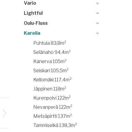
Vario
Lightful
Oulu-Fluss
Karelia
Puhtula 83,8m²
Selänaho 94,4m²
Kanerva 105m²
Seiskari 105,5m²
Kellomäki 117,4m²
Jäppinen 118m²
Kurenpolvi 122m²
Nevanperä 122m²
Metsäpirtti 137m²
Tammiselkä 138,3m²