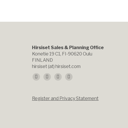
Hirsiset Sales & Planning Office
Konetie 19 C1, FI-90620 Oulu
FINLAND
hirsiset (at) hirsiset.com
Finden Sie uns auf:
Facebook
X
YouTube
Instagram
page
page
page
page
Register and Privacy Statement
opens
opens
opens
opens
in
in
in
in
new
new
new
new