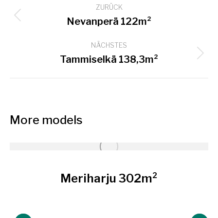
ZURÜCK
navigation
Previous
Nevanperä 122m²
project:
NÄCHSTES
Next
Tammiselkä 138,3m²
project:
More models
Meriharju 302m²