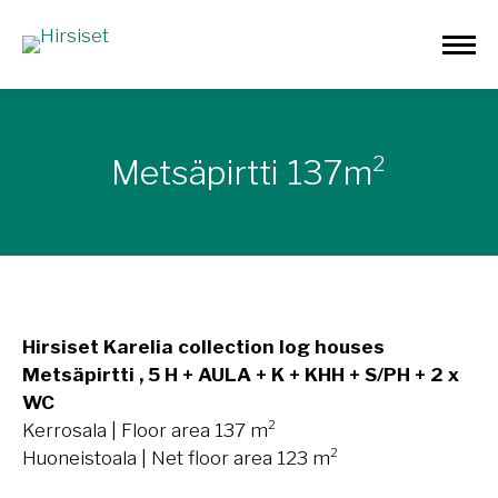
Metsäpirtti 137m²
Hirsiset Karelia collection log houses
Metsäpirtti , 5 H + AULA + K + KHH + S/PH + 2 x
WC
Kerrosala | Floor area 137 m²
Huoneistoala | Net floor area 123 m²