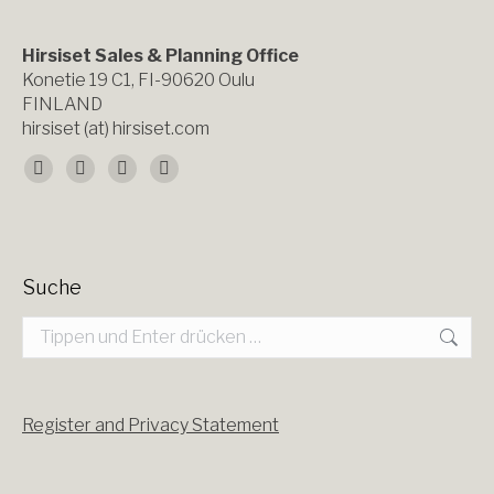
Hirsiset Sales & Planning Office
Konetie 19 C1, FI-90620 Oulu
FINLAND
hirsiset (at) hirsiset.com
Finden Sie uns auf:
Facebook
X
YouTube
Instagram
page
page
page
page
opens
opens
opens
opens
Suche
in
in
in
in
Search:
new
new
new
new
window
window
window
window
Register and Privacy Statement