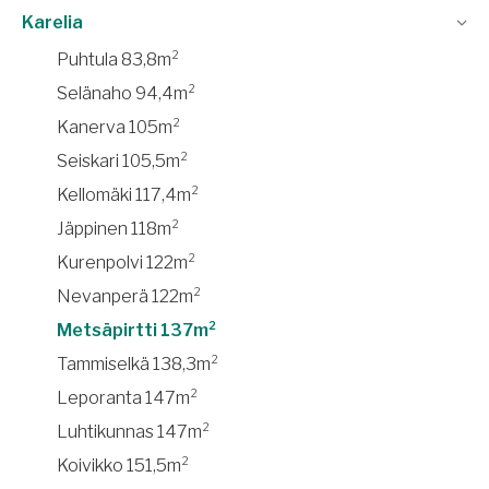
Karelia
Puhtula 83,8m²
Selänaho 94,4m²
Kanerva 105m²
Seiskari 105,5m²
Kellomäki 117,4m²
Jäppinen 118m²
Kurenpolvi 122m²
Nevanperä 122m²
Metsäpirtti 137m²
Tammiselkä 138,3m²
Leporanta 147m²
Luhtikunnas 147m²
Koivikko 151,5m²