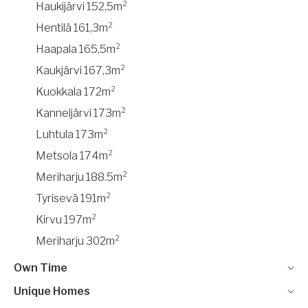
Haukijärvi 152,5m²
Hentilä 161,3m²
Haapala 165,5m²
Kaukjärvi 167,3m²
Kuokkala 172m²
Kanneljärvi 173m²
Luhtula 173m²
Metsola 174m²
Meriharju 188.5m²
Tyrisevä 191m²
Kirvu 197m²
Meriharju 302m²
Own Time
Unique Homes