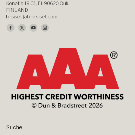
Konetie 19 C1, FI-90620 Oulu
FINLAND
hirsiset (at) hirsiset.com
Finden Sie uns auf:
Facebook
X
YouTube
Instagram
page
page
page
page
opens
opens
opens
opens
in
in
in
in
new
new
new
new
window
window
window
window
Suche