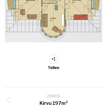
Teilen
Project
ZURÜCK
navigation
Previous
Kirvu 197m²