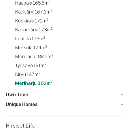
Haapala 165,5m²
Kaukjärvi 167,3m²
Kuokkala 172m²
Kanneljärvi 173m²
Luhtula 173m²
Metsola 174m²
Meriharju 188.5m²
Tyrisevä 191m²
Kirvu 197m²
Meriharju 302m²
Own Time
Unique Homes
Hirsiset Life