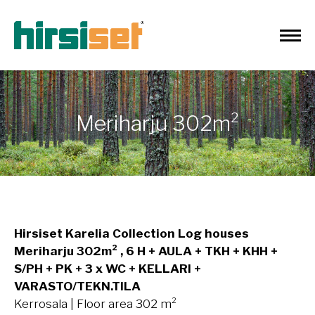
Meriharju 302m²
Hirsiset Karelia Collection Log houses
Meriharju 302m² , 6 H + AULA + TKH + KHH +
S/PH + PK + 3 x WC + KELLARI +
VARASTO/TEKN.TILA
Kerrosala | Floor area 302 m²