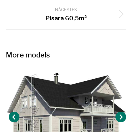
project:
NÄCHSTES
Next
Pisara 60,5m²
project:
More models