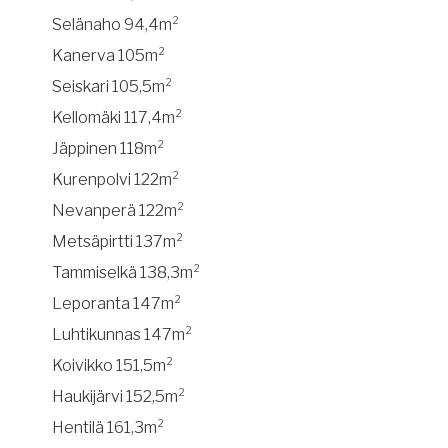
Selänaho 94,4m²
Kanerva 105m²
Seiskari 105,5m²
Kellomäki 117,4m²
Jäppinen 118m²
Kurenpolvi 122m²
Nevanperä 122m²
Metsäpirtti 137m²
Tammiselkä 138,3m²
Leporanta 147m²
Luhtikunnas 147m²
Koivikko 151,5m²
Haukijärvi 152,5m²
Hentilä 161,3m²