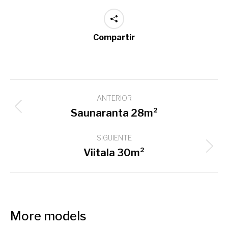
Compartir
Navegación
ANTERIOR
entre
Proyecto
Saunaranta 28m²
proyectos
anterior
SIGUIENTE
Proyecto
Viitala 30m²
siguiente
More models