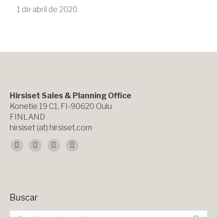
1 de abril de 2020
Hirsiset Sales & Planning Office
Konetie 19 C1, FI-90620 Oulu
FINLAND
hirsiset (at) hirsiset.com
Encuéntranos en:
Facebook
X
YouTube
Instagram
page
page
page
page
opens
opens
opens
opens
Buscar
in
in
in
in
Buscar: