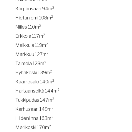
Kärpänsaari 94m²
Hietaniemi 108m²
Niiles 110m²
Erkkola 117m²
Maikkula 119m²
Markkuu 127m²
Taimela 128m²
Pyhäkoski 139m²
Kaarresalo 140m²
Hartaanselkä 144m²
Tukkipudas 147m²
Karhusaari 149m²
Hiidenlinna 163m²
Merikoski 170m²