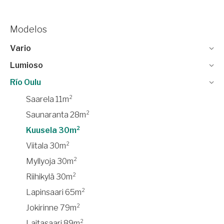
Modelos
Vario
Lumioso
Río Oulu
Saarela 11m²
Saunaranta 28m²
Kuusela 30m²
Viitala 30m²
Myllyoja 30m²
Riihikylä 30m²
Lapinsaari 65m²
Jokirinne 79m²
Laitasaari 89m²