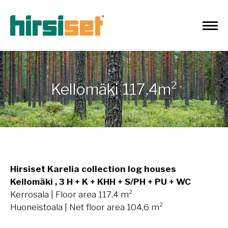
Kellomäki 117,4m²
Hirsiset Karelia collection log houses
Kellomäki , 3 H + K + KHH + S/PH + PU + WC
Kerrosala | Floor area 117,4 m²
Huoneistoala | Net floor area 104,6 m²