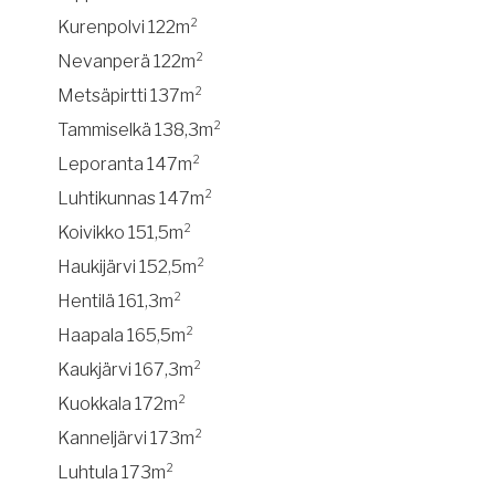
Kurenpolvi 122m²
Nevanperä 122m²
Metsäpirtti 137m²
Tammiselkä 138,3m²
Leporanta 147m²
Luhtikunnas 147m²
Koivikko 151,5m²
Haukijärvi 152,5m²
Hentilä 161,3m²
Haapala 165,5m²
Kaukjärvi 167,3m²
Kuokkala 172m²
Kanneljärvi 173m²
Luhtula 173m²