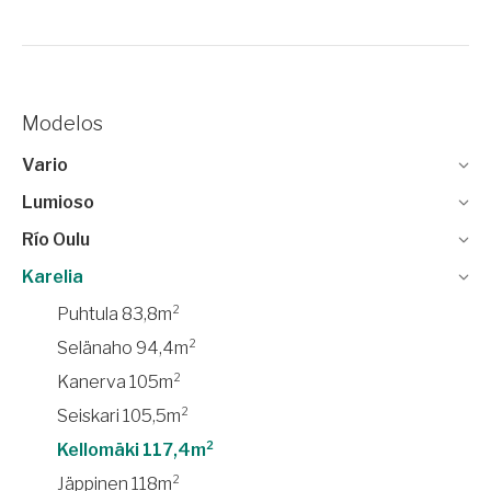
Modelos
Vario
Lumioso
Río Oulu
Karelia
Puhtula 83,8m²
Selänaho 94,4m²
Kanerva 105m²
Seiskari 105,5m²
Kellomäki 117,4m²
Jäppinen 118m²