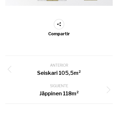
Compartir
Navegación
ANTERIOR
entre
Proyecto
Seiskari 105,5m²
proyectos
anterior
SIGUIENTE
Proyecto
Jäppinen 118m²
siguiente