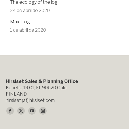
The ecology of the log
24 de abril de 2020
Maxi Log
1 de abril de 2020
Hirsiset Sales & Planning Office
Konetie 19 C1, FI-90620 Oulu
FINLAND
hirsiset (at) hirsiset.com
Encuéntranos en:
Facebook
X
YouTube
Instagram
page
page
page
page