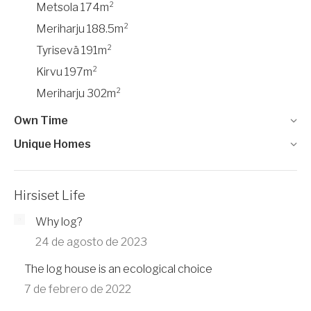
Metsola 174m²
Meriharju 188.5m²
Tyrisevä 191m²
Kirvu 197m²
Meriharju 302m²
Own Time
Unique Homes
Hirsiset Life
Why log?
24 de agosto de 2023
The log house is an ecological choice
7 de febrero de 2022