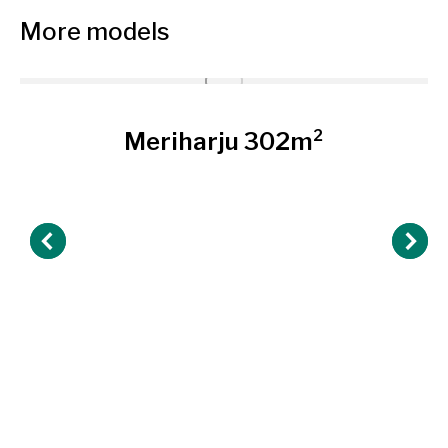
More models
Meriharju 302m²