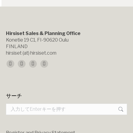
Hirsiset Sales & Planning Office
Konetie 19 C1, FI-90620 Oulu
FINLAND
hirsiset (at) hirsiset.com
Find us on:
Facebook
X
YouTube
Instagram
page
page
page
page
opens
opens
opens
opens
サーチ
in
in
in
in
Search:
new
new
new
new
window
window
window
window
Register and Privacy Statement