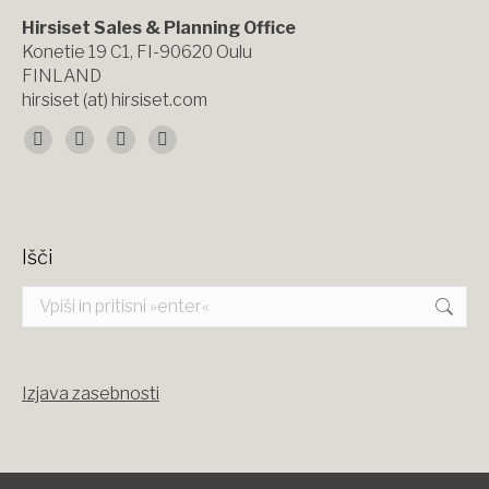
Hirsiset Sales & Planning Office
Konetie 19 C1, FI-90620 Oulu
FINLAND
hirsiset (at) hirsiset.com
Find us on:
Facebook
X
YouTube
Instagram
page
page
page
page
opens
opens
opens
opens
Išči
in
in
in
in
Search:
new
new
new
new
window
window
window
window
Izjava zasebnosti