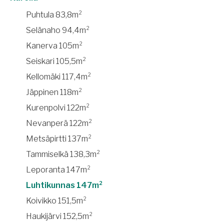
Puhtula 83,8m²
Selänaho 94,4m²
Kanerva 105m²
Seiskari 105,5m²
Kellomäki 117,4m²
Jäppinen 118m²
Kurenpolvi 122m²
Nevanperä 122m²
Metsäpirtti 137m²
Tammiselkä 138,3m²
Leporanta 147m²
Luhtikunnas 147m²
Koivikko 151,5m²
Haukijärvi 152,5m²