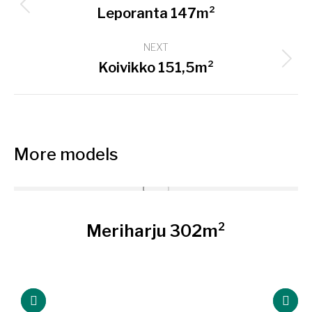
navigation
Previous
Leporanta 147m²
project:
NEXT
Next
Koivikko 151,5m²
project:
More models
Meriharju 302m²