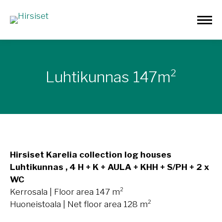
Luhtikunnas 147m²
Hirsiset Karelia collection log houses
Luhtikunnas , 4 H + K + AULA + KHH + S/PH + 2 x
WC
Kerrosala | Floor area 147 m²
Huoneistoala | Net floor area 128 m²