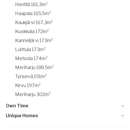
Hentilä 161,3m²
Haapala 165,5m²
Kaukjärvi 167,3m²
Kuokkala 172m²
Kanneljärvi 173m²
Luhtula 173m²
Metsola 174m²
Meriharju 188.5m²
Tyrisevä 191m²
Kirvu 197m²
Meriharju 302m²
Own Time
Unique Homes