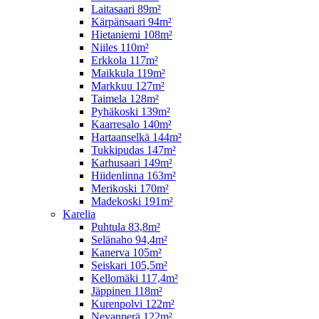
Laitasaari 89m²
Kärpänsaari 94m²
Hietaniemi 108m²
Niiles 110m²
Erkkola 117m²
Maikkula 119m²
Markkuu 127m²
Taimela 128m²
Pyhäkoski 139m²
Kaarresalo 140m²
Hartaanselkä 144m²
Tukkipudas 147m²
Karhusaari 149m²
Hiidenlinna 163m²
Merikoski 170m²
Madekoski 191m²
Karelia
Puhtula 83,8m²
Selänaho 94,4m²
Kanerva 105m²
Seiskari 105,5m²
Kellomäki 117,4m²
Jäppinen 118m²
Kurenpolvi 122m²
Nevanperä 122m²