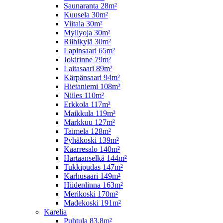
Saunaranta 28m²
Kuusela 30m²
Viitala 30m²
Myllyoja 30m²
Riihikylä 30m²
Lapinsaari 65m²
Jokirinne 79m²
Laitasaari 89m²
Kärpänsaari 94m²
Hietaniemi 108m²
Niiles 110m²
Erkkola 117m²
Maikkula 119m²
Markkuu 127m²
Taimela 128m²
Pyhäkoski 139m²
Kaarresalo 140m²
Hartaanselkä 144m²
Tukkipudas 147m²
Karhusaari 149m²
Hiidenlinna 163m²
Merikoski 170m²
Madekoski 191m²
Karelia
Puhtula 83,8m²