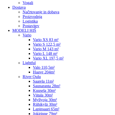
Vogali
Dostava
Načrtovanje in dobava
Proizvodnja
Logistika
Postavitev
MODELI HIŠ
Vario
Vario XS 83 m²
Vario S 122,5 m²
Vario M 143 m²
Vario L 148 m²
Vario XL 197,5 m²
Lightful
Valo 110,5m²
Haave 204m²
River Oulu
Saarela 11m²
Saunaranta 28m²
Kuusela 30m²
Viitala 30m²
Myllyoja 30m²
Riihikylä 30m²
Lapinsaari 65m²
Jokirinne 79m²