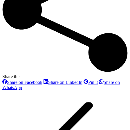
Share this
Share
Share
Share
Share on Facebook
Share on LinkedIn
Pin it
Share on
on
on
on
Share
WhatsApp
Facebook
LinkedIn
Pinterest
Project
on
WhatsApp
navigation