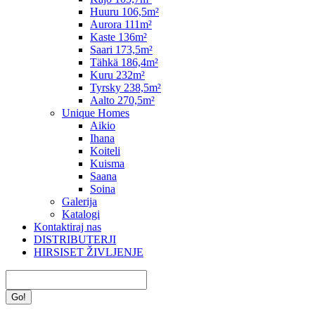
Huuru 106,5m²
Aurora 111m²
Kaste 136m²
Saari 173,5m²
Tähkä 186,4m²
Kuru 232m²
Tyrsky 238,5m²
Aalto 270,5m²
Unique Homes
Aikio
Ihana
Koiteli
Kuisma
Saana
Soina
Galerija
Katalogi
Kontaktiraj nas
DISTRIBUTERJI
HIRSISET ŽIVLJENJE
Search: