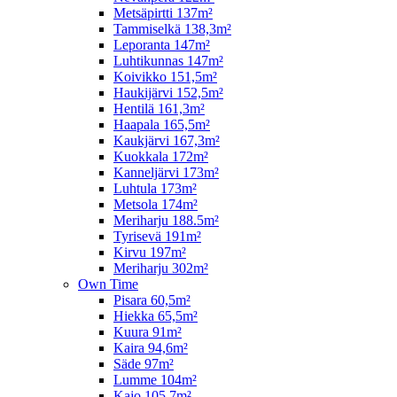
Metsäpirtti 137m²
Tammiselkä 138,3m²
Leporanta 147m²
Luhtikunnas 147m²
Koivikko 151,5m²
Haukijärvi 152,5m²
Hentilä 161,3m²
Haapala 165,5m²
Kaukjärvi 167,3m²
Kuokkala 172m²
Kanneljärvi 173m²
Luhtula 173m²
Metsola 174m²
Meriharju 188.5m²
Tyrisevä 191m²
Kirvu 197m²
Meriharju 302m²
Own Time
Pisara 60,5m²
Hiekka 65,5m²
Kuura 91m²
Kaira 94,6m²
Säde 97m²
Lumme 104m²
Kajo 105,7m²