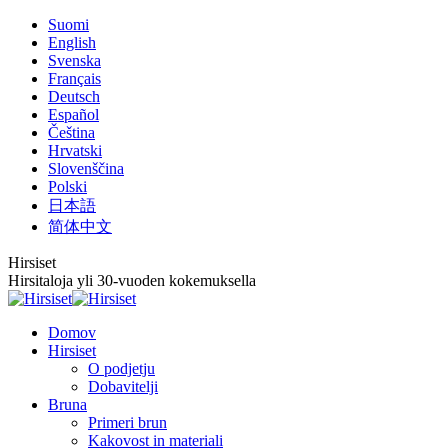
Skip
Suomi
to
English
content
Svenska
Français
Deutsch
Español
Čeština
Hrvatski
Slovenščina
Polski
日本語
简体中文
Hirsiset
Hirsitaloja yli 30-vuoden kokemuksella
Domov
Hirsiset
O podjetju
Dobavitelji
Bruna
Primeri brun
Kakovost in materiali