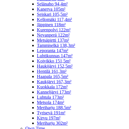
Selänaho 94,4m²
Kanerva 105m²
Seiskari 105,5m²
Kellomäki 117,4m²
Jäppinen 118m²
Kurenpolvi 122m²
Nevanperä 122m²
Metsäpirtti 137m²
Tammiselkä 138,3m²
Leporanta 147m²
Luhtikunnas 147m²
Koivikko 151,5m²
Haukijärvi 152,5m²
Hentilä 161,3m²
Haapala 165,5m²
Kaukjärvi 167,3m²
Kuokkala 172m²
Kanneljärvi 173m²
Luhtula 173m²
Metsola 174m²
Meriharju 188.5m²
Tyrisevä 191m²
Kirvu 197m²
Meriharju 302m²
Own Time