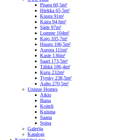
Pisara 60,5m²
Hiekka 65,5m²
Kuura 91m²
Kaira 94,6m²
Säde 97m²
Lumme 104m²
Kajo 105,7m²
Huuru 106,5m²
Aurora 111m²
Kaste 136m²
Saari 173,5m²
Tähkä 186,4m²
Kuru 232m²
Tyrsky 238,5m²
Aalto 270,5m²
Unique Homes
Aikio
Ihana
Koiteli
Kuisma
Saana
Soina
Galerija
Katalogi
Kontaktiraj nas