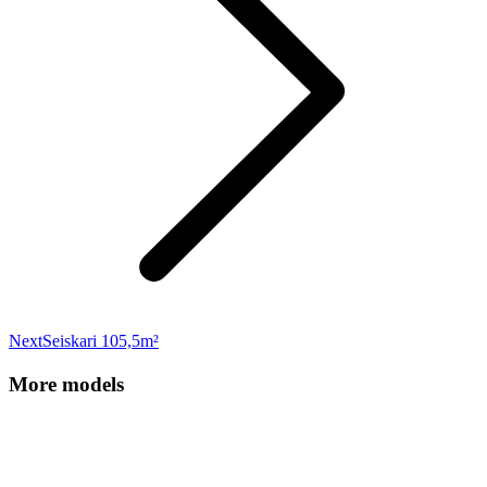
Next
Next
Seiskari 105,5m²
project:
More models