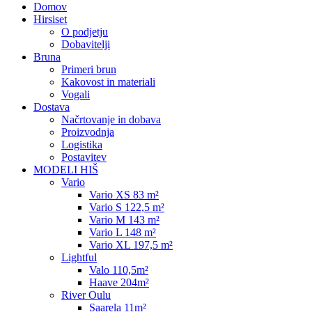
Domov
Hirsiset
O podjetju
Dobavitelji
Bruna
Primeri brun
Kakovost in materiali
Vogali
Dostava
Načrtovanje in dobava
Proizvodnja
Logistika
Postavitev
MODELI HIŠ
Vario
Vario XS 83 m²
Vario S 122,5 m²
Vario M 143 m²
Vario L 148 m²
Vario XL 197,5 m²
Lightful
Valo 110,5m²
Haave 204m²
River Oulu
Saarela 11m²