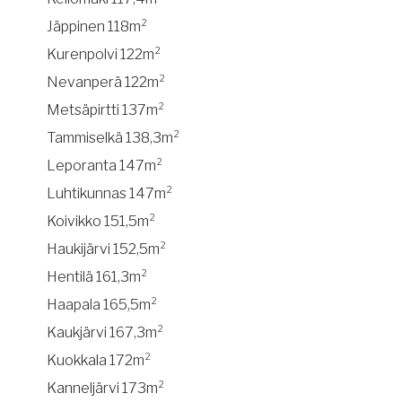
Jäppinen 118m²
Kurenpolvi 122m²
Nevanperä 122m²
Metsäpirtti 137m²
Tammiselkä 138,3m²
Leporanta 147m²
Luhtikunnas 147m²
Koivikko 151,5m²
Haukijärvi 152,5m²
Hentilä 161,3m²
Haapala 165,5m²
Kaukjärvi 167,3m²
Kuokkala 172m²
Kanneljärvi 173m²