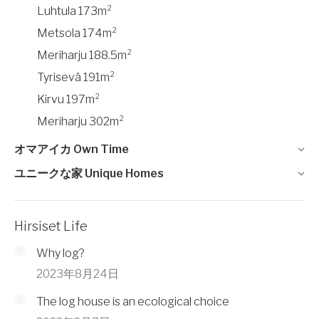
Luhtula 173m²
Metsola 174m²
Meriharju 188.5m²
Tyrisevä 191m²
Kirvu 197m²
Meriharju 302m²
オマアイカ Own Time
ユニークな家 Unique Homes
Hirsiset Life
Why log?
2023年8月24日
The log house is an ecological choice