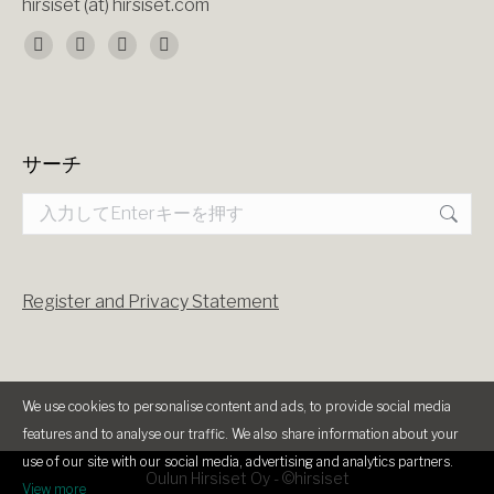
hirsiset (at) hirsiset.com
Find us on:
Facebook
X
YouTube
Instagram
page
page
page
page
opens
opens
opens
opens
サーチ
in
in
in
in
Search:
new
new
new
new
window
window
window
window
Register and Privacy Statement
We use cookies to personalise content and ads, to provide social media
features and to analyse our traffic. We also share information about your
use of our site with our social media, advertising and analytics partners.
Oulun Hirsiset Oy -
©hirsiset
View more