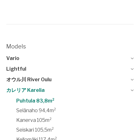
Models
Vario
Lightful
オウル川 River Oulu
カレリア Karelia
Puhtula 83,8m²
Selänaho 94,4m²
Kanerva 105m²
Seiskari 105,5m²
Kellomäki 117,4m²