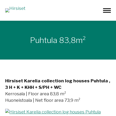
Puhtula 83,8m²
Hirsiset Karelia collection log houses Puhtula ,
3 H + K + KHH + S/PH + WC
Kerrosala | Floor area 83,8 m²
Huoneistoala | Net floor area 73,9 m²