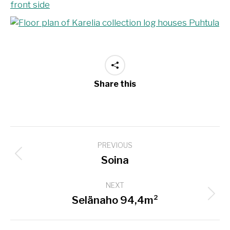
Share this
Project
PREVIOUS
navigation
Previous
Soina
project:
NEXT
Next
Selänaho 94,4m²
project: