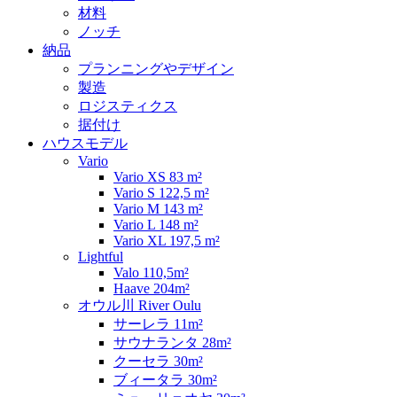
材料
ノッチ
納品
プランニングやデザイン
製造
ロジスティクス
据付け
ハウスモデル
Vario
Vario XS 83 m²
Vario S 122,5 m²
Vario M 143 m²
Vario L 148 m²
Vario XL 197,5 m²
Lightful
Valo 110,5m²
Haave 204m²
オウル川 River Oulu
サーレラ 11m²
サウナランタ 28m²
クーセラ 30m²
ブィータラ 30m²