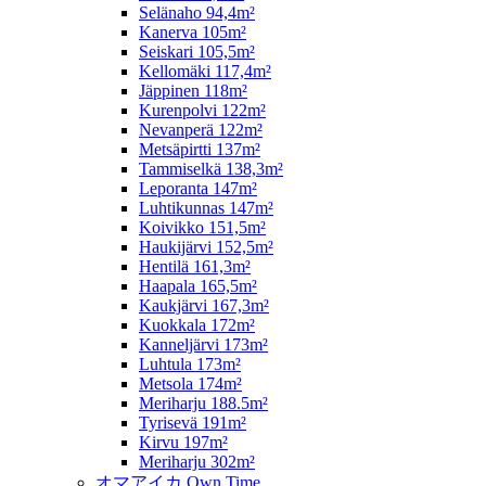
Selänaho 94,4m²
Kanerva 105m²
Seiskari 105,5m²
Kellomäki 117,4m²
Jäppinen 118m²
Kurenpolvi 122m²
Nevanperä 122m²
Metsäpirtti 137m²
Tammiselkä 138,3m²
Leporanta 147m²
Luhtikunnas 147m²
Koivikko 151,5m²
Haukijärvi 152,5m²
Hentilä 161,3m²
Haapala 165,5m²
Kaukjärvi 167,3m²
Kuokkala 172m²
Kanneljärvi 173m²
Luhtula 173m²
Metsola 174m²
Meriharju 188.5m²
Tyrisevä 191m²
Kirvu 197m²
Meriharju 302m²
オマアイカ Own Time