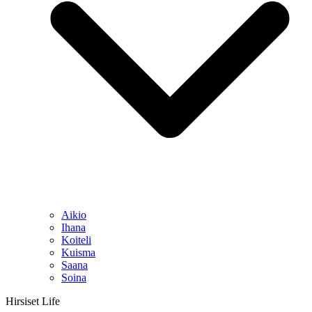
Aikio
Ihana
Koiteli
Kuisma
Saana
Soina
Hirsiset Life