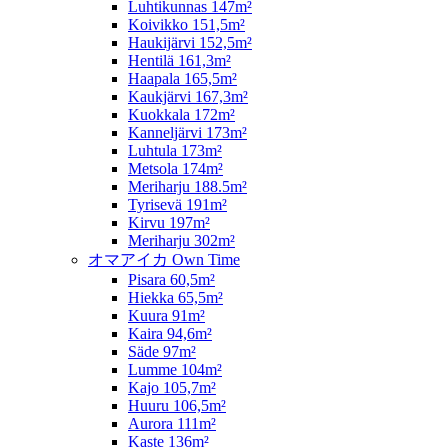
Luhtikunnas 147m²
Koivikko 151,5m²
Haukijärvi 152,5m²
Hentilä 161,3m²
Haapala 165,5m²
Kaukjärvi 167,3m²
Kuokkala 172m²
Kanneljärvi 173m²
Luhtula 173m²
Metsola 174m²
Meriharju 188.5m²
Tyrisevä 191m²
Kirvu 197m²
Meriharju 302m²
オマアイカ Own Time
Pisara 60,5m²
Hiekka 65,5m²
Kuura 91m²
Kaira 94,6m²
Säde 97m²
Lumme 104m²
Kajo 105,7m²
Huuru 106,5m²
Aurora 111m²
Kaste 136m²