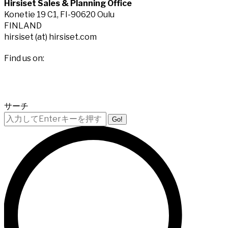
Hirsiset Sales & Planning Office
Konetie 19 C1, FI-90620 Oulu
FINLAND
hirsiset (at) hirsiset.com
Find us on:
Facebook
X
YouTube
Instagram
page
page
page
page
サーチ
opens
opens
opens
opens
Search:
in
in
in
in
new
new
new
new
window
window
window
window