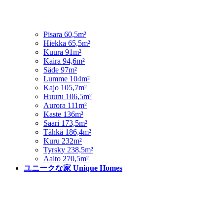
Pisara 60,5m²
Hiekka 65,5m²
Kuura 91m²
Kaira 94,6m²
Säde 97m²
Lumme 104m²
Kajo 105,7m²
Huuru 106,5m²
Aurora 111m²
Kaste 136m²
Saari 173,5m²
Tähkä 186,4m²
Kuru 232m²
Tyrsky 238,5m²
Aalto 270,5m²
ユニークな家 Unique Homes