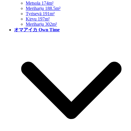
Metsola 174m²
Meriharju 188.5m²
Tyrisevä 191m²
Kirvu 197m²
Meriharju 302m²
オマアイカ Own Time