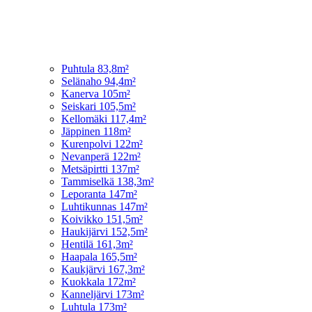
Puhtula 83,8m²
Selänaho 94,4m²
Kanerva 105m²
Seiskari 105,5m²
Kellomäki 117,4m²
Jäppinen 118m²
Kurenpolvi 122m²
Nevanperä 122m²
Metsäpirtti 137m²
Tammiselkä 138,3m²
Leporanta 147m²
Luhtikunnas 147m²
Koivikko 151,5m²
Haukijärvi 152,5m²
Hentilä 161,3m²
Haapala 165,5m²
Kaukjärvi 167,3m²
Kuokkala 172m²
Kanneljärvi 173m²
Luhtula 173m²