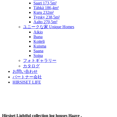
Saari 173,5m²
Tähkä 186,4m²
Kuru 232m²
Tyrsky 238,5m²
Aalto 270,5m²
ユニークな家 Unique Homes
Aikio
Ihana
Koiteli
Kuisma
Saana
Soina
フォトギャラリー
カタログ
お問い合わせ
パートナー会社
HIRSISET LIFE
Haave 204m²
Hirsiset Lightful collection log houses Haave
,