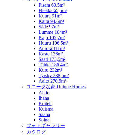
Pisara 60,5m²
Hiekka 65,5m²
Kuura 91m²
Kaira 94,6m²
Säde 97m²
Lumme 104m²
Kajo 105,7m²
Huuru 106,5m²
Aurora 111m²
Kaste 136m²
Saari 173,5m²
Tähkä 186,4m²
Kuru 232m²
Tyrsky 238,5m²
Aalto 270,5m²
ユニークな家 Unique Homes
Aikio
Ihana
Koiteli
Kuisma
Saana
Soina
フォトギャラリー
カタログ