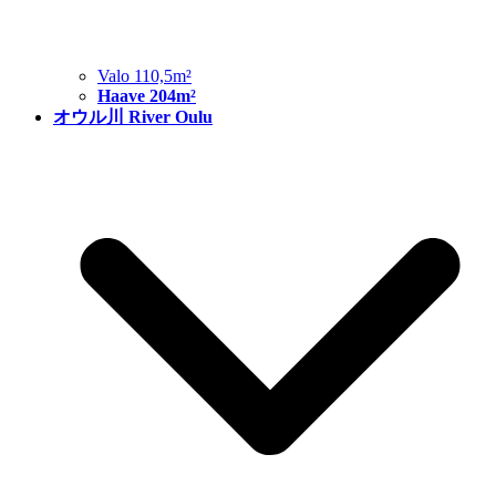
Valo 110,5m²
Haave 204m²
オウル川 River Oulu