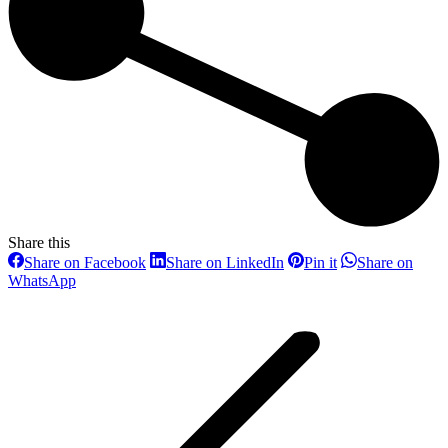
Share this
Share
Share
Share
Share on Facebook
Share on LinkedIn
Pin it
Share on
on
on
on
Share
WhatsApp
Facebook
LinkedIn
Pinterest
Project
on
WhatsApp
navigation