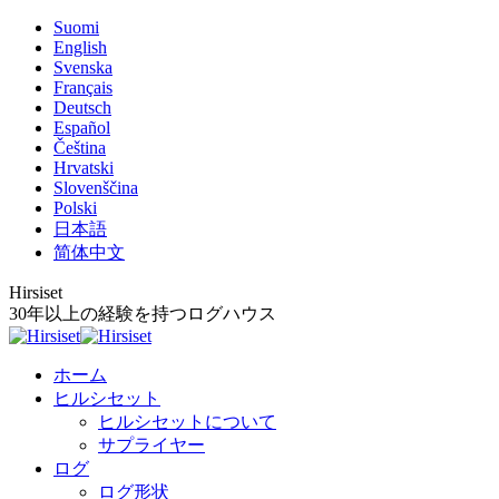
Skip
Suomi
to
English
content
Svenska
Français
Deutsch
Español
Čeština
Hrvatski
Slovenščina
Polski
日本語
简体中文
Hirsiset
30年以上の経験を持つログハウス
ホーム
ヒルシセット
ヒルシセットについて
サプライヤー
ログ
ログ形状