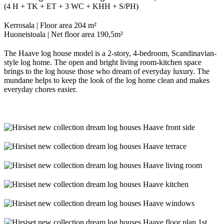
(4 H + TK + ET + 3 WC + KHH + S/PH)
Kerrosala | Floor area 204 m²
Huoneistoala | Net floor area 190,5m²
The Haave log house model is a 2-story, 4-bedroom, Scandinavian-
style log home. The open and bright living room-kitchen space
brings to the log house those who dream of everyday luxury. The
mundane helps to keep the look of the log home clean and makes
everyday chores easier.