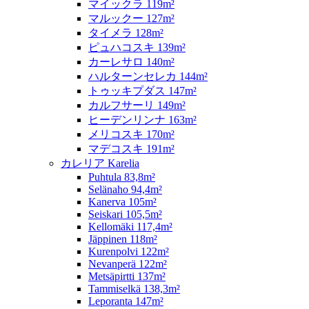
マイックラ 119m²
マルックー 127m²
タイメラ 128m²
ピュハコスキ 139m²
カーレサロ 140m²
ハルターンセレカ 144m²
トゥッキプダス 147m²
カルフサーリ 149m²
ヒーデンリンナ 163m²
メリコスキ 170m²
マデコスキ 191m²
カレリア Karelia
Puhtula 83,8m²
Selänaho 94,4m²
Kanerva 105m²
Seiskari 105,5m²
Kellomäki 117,4m²
Jäppinen 118m²
Kurenpolvi 122m²
Nevanperä 122m²
Metsäpirtti 137m²
Tammiselkä 138,3m²
Leporanta 147m²