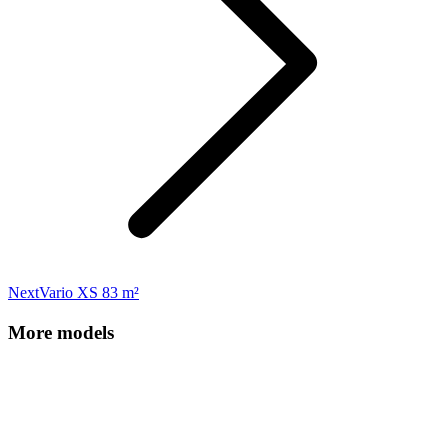
Next
Next
Vario XS 83 m²
project:
More models