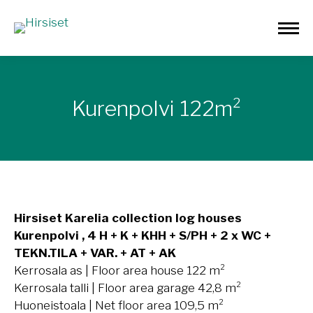
Kurenpolvi 122m²
Hirsiset Karelia collection log houses
Kurenpolvi , 4 H + K + KHH + S/PH + 2 x WC +
TEKN.TILA + VAR. + AT + AK
Kerrosala as | Floor area house 122 m²
Kerrosala talli | Floor area garage 42,8 m²
Huoneistoala | Net floor area 109,5 m²