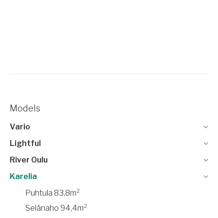
Models
Vario
Lightful
River Oulu
Karelia
Puhtula 83,8m²
Selänaho 94,4m²