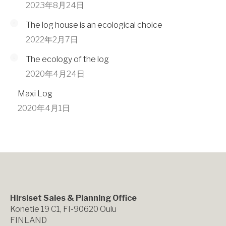
2023年8月24日
The log house is an ecological choice
2022年2月7日
The ecology of the log
2020年4月24日
Maxi Log
2020年4月1日
Hirsiset Sales & Planning Office
Konetie 19 C1, FI-90620 Oulu
FINLAND