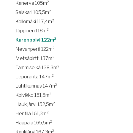
Kanerva 105m²
Seiskari 105,5m²
Kellomäki 117,4m²
Jäppinen 118m²
Kurenpolvi 122m²
Nevanperä 122m²
Metsäpirtti 137m²
Tammiselkä 138,3m²
Leporanta 147m²
Luhtikunnas 147m²
Koivikko 151,5m²
Haukijärvi 152,5m²
Hentilä 161,3m²
Haapala 165,5m²
Kaukjärvi 167,3m²