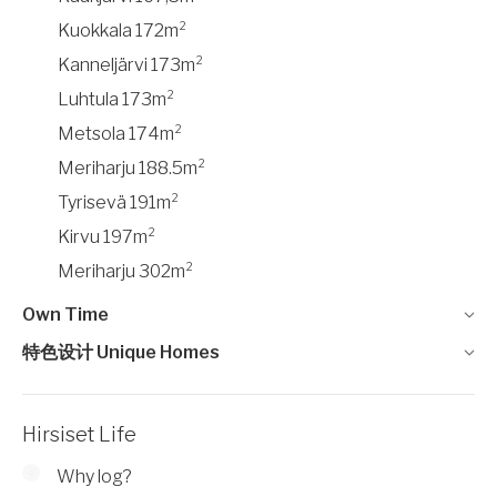
Kuokkala 172m²
Kanneljärvi 173m²
Luhtula 173m²
Metsola 174m²
Meriharju 188.5m²
Tyrisevä 191m²
Kirvu 197m²
Meriharju 302m²
Own Time
特色设计 Unique Homes
Hirsiset Life
Why log?