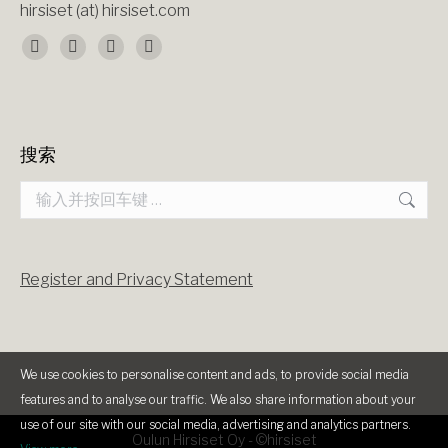
hirsiset (at) hirsiset.com
找到我们：
Facebook
X
YouTube
Instagram
page
page
page
page
opens
opens
opens
opens
搜索
in
in
in
in
Search:
new
new
new
new
window
window
window
window
Register and Privacy Statement
We use cookies to personalise content and ads, to provide social media
features and to analyse our traffic. We also share information about your
use of our site with our social media, advertising and analytics partners.
Oulun Hirsiset Oy -
©hirsiset