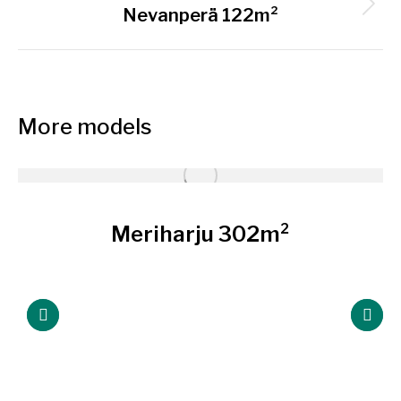
航
项
下
Nevanperä 122m²
目：
一
个
项
目：
More models
Meriharju 302m²