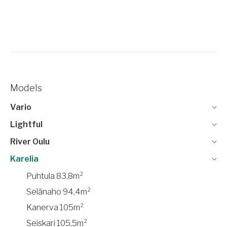
Models
Vario
Lightful
River Oulu
Karelia
Puhtula 83,8m²
Selänaho 94,4m²
Kanerva 105m²
Seiskari 105,5m²