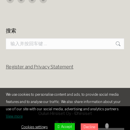
找到我们：
Facebook
X
YouTube
Instagram
page
page
page
page
opens
opens
opens
opens
搜索
in
in
in
in
Search:
new
new
new
new
window
window
window
window
Register and Privacy Statement
We use cookies to personalise content and ads, to provide social media
features and to analyse our traffic. We also share information about your
use of our site with our social media, advertising and analytics partners.
Oulun Hirsiset Oy -
©hirsiset
View more
Valikko
Accept
Cookies settings
Decline