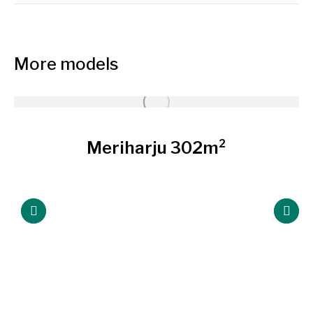
个
项
目：
More models
Meriharju 302m²