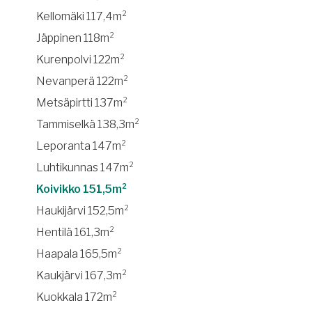
Kellomäki 117,4m²
Jäppinen 118m²
Kurenpolvi 122m²
Nevanperä 122m²
Metsäpirtti 137m²
Tammiselkä 138,3m²
Leporanta 147m²
Luhtikunnas 147m²
Koivikko 151,5m²
Haukijärvi 152,5m²
Hentilä 161,3m²
Haapala 165,5m²
Kaukjärvi 167,3m²
Kuokkala 172m²