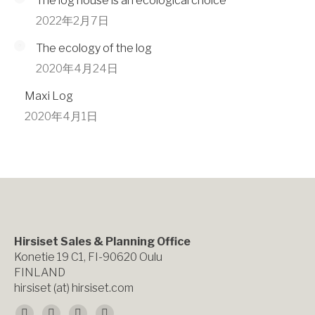
The log house is an ecological choice
2022年2月7日
The ecology of the log
2020年4月24日
Maxi Log
2020年4月1日
Hirsiset Sales & Planning Office
Konetie 19 C1, FI-90620 Oulu
FINLAND
hirsiset (at) hirsiset.com