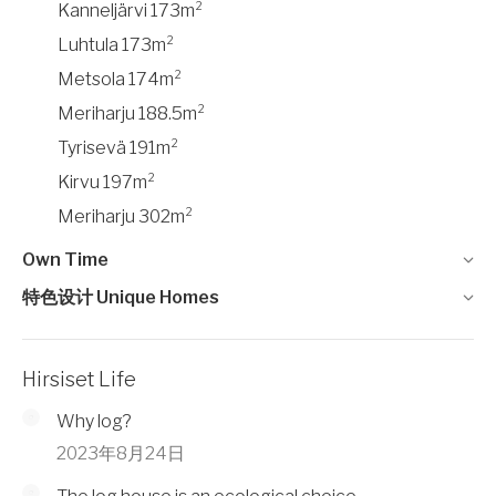
Kanneljärvi 173m²
Luhtula 173m²
Metsola 174m²
Meriharju 188.5m²
Tyrisevä 191m²
Kirvu 197m²
Meriharju 302m²
Own Time
特色设计 Unique Homes
Hirsiset Life
Why log?
2023年8月24日