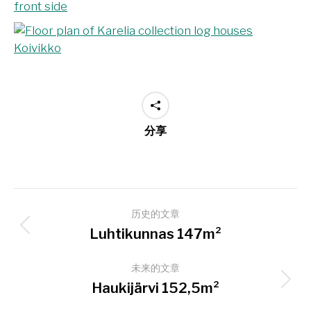
分享
项
历史的文章
目
上
Luhtikunnas 147m²
导
一
个
未来的文章
航
项
下
Haukijärvi 152,5m²
目：
一