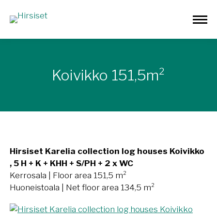
Koivikko 151,5m²
Hirsiset Karelia collection log houses Koivikko
, 5 H + K + KHH + S/PH + 2 x WC
Kerrosala | Floor area 151,5 m²
Huoneistoala | Net floor area 134,5 m²