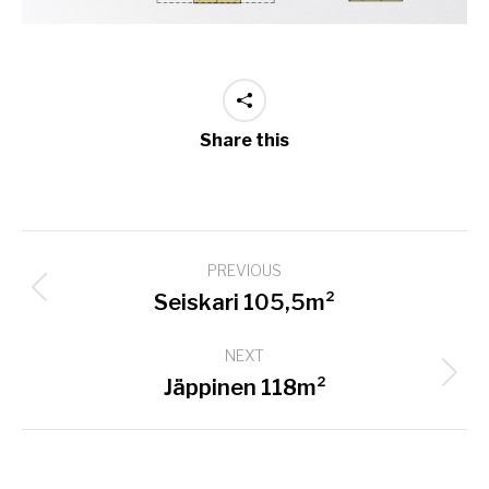
Share this
Project
PREVIOUS
navigation
Previous
Seiskari 105,5m²
project:
NEXT
Next
Jäppinen 118m²
project: