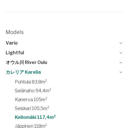
Models
Vario
Lightful
オウル川 River Oulu
カレリア Karelia
Puhtula 83,8m²
Selänaho 94,4m²
Kanerva 105m²
Seiskari 105,5m²
Kellomäki 117,4m²
Jäppinen 118m²