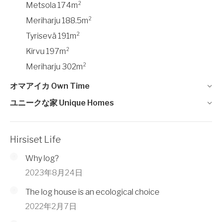
Metsola 174m²
Meriharju 188.5m²
Tyrisevä 191m²
Kirvu 197m²
Meriharju 302m²
オマアイカ Own Time
ユニークな家 Unique Homes
Hirsiset Life
Why log?
2023年8月24日
The log house is an ecological choice
2022年2月7日