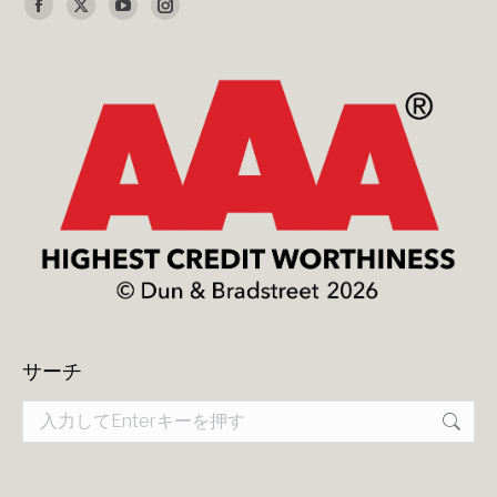
Find us on:
Facebook
X
YouTube
Instagram
page
page
page
page
opens
opens
opens
opens
in
in
in
in
new
new
new
new
window
window
window
window
サーチ
Search: