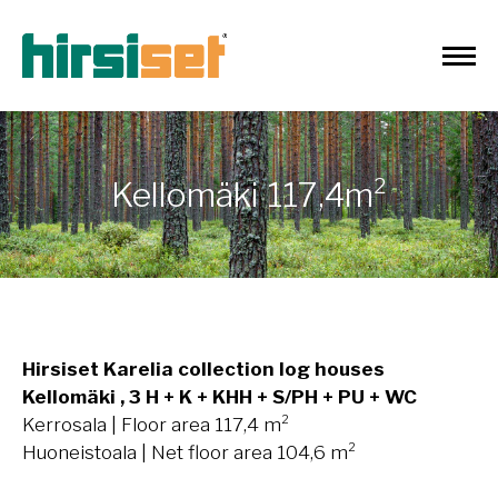
Kellomäki 117,4m²
Hirsiset Karelia collection log houses
Kellomäki , 3 H + K + KHH + S/PH + PU + WC
Kerrosala | Floor area 117,4 m²
Huoneistoala | Net floor area 104,6 m²