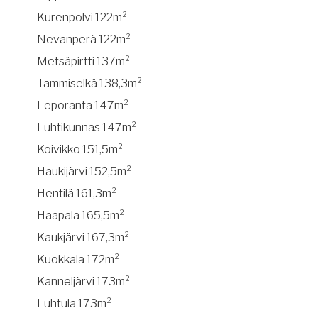
Kurenpolvi 122m²
Nevanperä 122m²
Metsäpirtti 137m²
Tammiselkä 138,3m²
Leporanta 147m²
Luhtikunnas 147m²
Koivikko 151,5m²
Haukijärvi 152,5m²
Hentilä 161,3m²
Haapala 165,5m²
Kaukjärvi 167,3m²
Kuokkala 172m²
Kanneljärvi 173m²
Luhtula 173m²