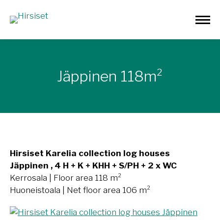
Jäppinen 118m²
Hirsiset Karelia collection log houses
Jäppinen , 4 H + K + KHH + S/PH + 2 x WC
Kerrosala | Floor area 118 m²
Huoneistoala | Net floor area 106 m²