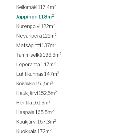
Kellomäki 117,4m²
Jäppinen 118m²
Kurenpolvi 122m²
Nevanperä 122m²
Metsäpirtti 137m²
Tammiselkä 138,3m²
Leporanta 147m²
Luhtikunnas 147m²
Koivikko 151,5m²
Haukijärvi 152,5m²
Hentilä 161,3m²
Haapala 165,5m²
Kaukjärvi 167,3m²
Kuokkala 172m²