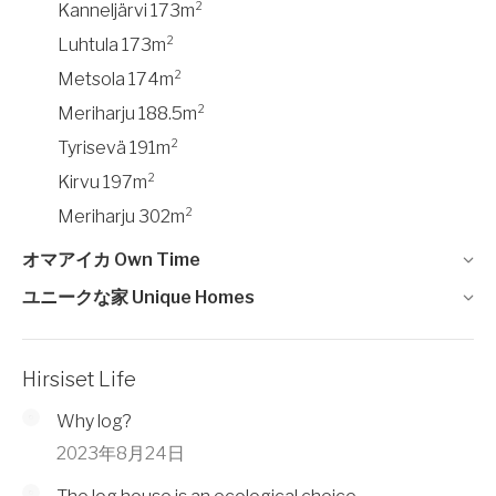
Kanneljärvi 173m²
Luhtula 173m²
Metsola 174m²
Meriharju 188.5m²
Tyrisevä 191m²
Kirvu 197m²
Meriharju 302m²
オマアイカ Own Time
ユニークな家 Unique Homes
Hirsiset Life
Why log?
2023年8月24日