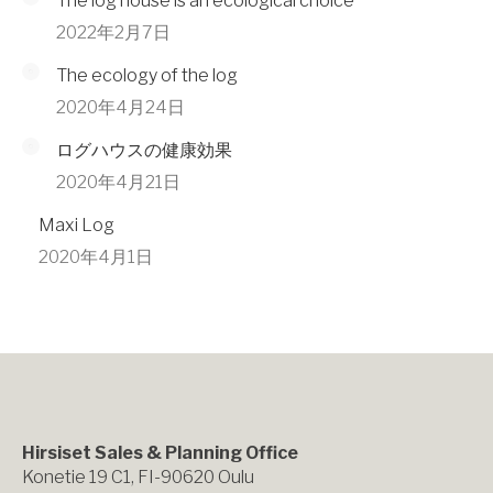
The log house is an ecological choice
2022年2月7日
The ecology of the log
2020年4月24日
ログハウスの健康効果
2020年4月21日
Maxi Log
2020年4月1日
Hirsiset Sales & Planning Office
Konetie 19 C1, FI-90620 Oulu