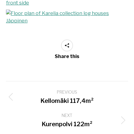
Share this
Project
PREVIOUS
navigation
Previous
Kellomäki 117,4m²
project:
NEXT
Next
Kurenpolvi 122m²
project: