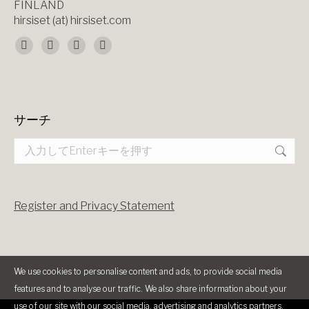
FINLAND
hirsiset (at) hirsiset.com
Find us on:
Facebook
X
YouTube
Instagram
page
page
page
page
opens
opens
opens
opens
サーチ
in
in
in
in
Search:
new
new
new
new
window
window
window
window
Register and Privacy Statement
We use cookies to personalise content and ads, to provide social media
features and to analyse our traffic. We also share information about your
use of our site with our social media, advertising and analytics partners.