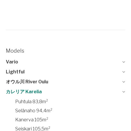
Models
Vario
Lightful
オウル川 River Oulu
カレリア Karelia
Puhtula 83,8m²
Selänaho 94,4m²
Kanerva 105m²
Seiskari 105,5m²