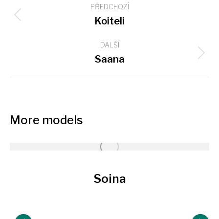
PŘEDCHOZÍ
navigation
Previous
Koiteli
project:
DALŠÍ
Next
Saana
project:
More models
Soina